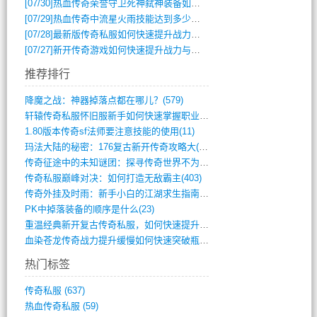
[07/30]
热血传奇荣誉守卫死神弑神装备如何获取与佩戴攻略？
[07/29]
热血传奇中流星火雨技能达到多少级可以开始练装备？
[07/28]
最新版传奇私服如何快速提升战力与获取稀有装备？
[07/27]
新开传奇游戏如何快速提升战力与获取稀有装备？
推荐排行
降魔之战：神器掉落点都在哪儿？(579)
轩辕传奇私服怀旧服新手如何快速掌握职业选(993)
1.80版本传奇sf法师要注意技能的使用(11)
玛法大陆的秘密：176复古新开传奇攻略大(486)
传奇征途中的未知谜团：探寻传奇世界不为人(595)
传奇私服巅峰对决：如何打造无敌霸主(403)
传奇外挂及时雨：新手小白的江湖求生指南(802)
PK中掉落装备的顺序是什么(23)
重温经典新开复古传奇私服，如何快速提升等(392)
血染苍龙传奇战力提升缓慢如何快速突破瓶颈(654)
热门标签
传奇私服
(637)
热血传奇私服
(59)