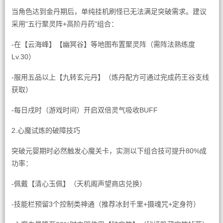
当角色达到金丹期后，单纯挂机刷怪已无法满足突破需求。建议
采用"五行聚灵阵+高阶丹药"组合：
-在【云海峰】【幽冥谷】等地图布置聚灵阵（需阵法熟练度
Lv.30）
-服用五品以上【九转玄元丹】（炼丹配方可通过完成药王谷支线
获取）
-每日戌时（游戏时间）开启双倍灵气吸收BUFF
2.心魔试炼的破障技巧
突破元婴期时必然触发心魔关卡，实测以下组合技可提升80%成
功率：
-佩戴【清心玉佩】（天机阁声望商店兑换）
-技能栏预留3个控制类神通（推荐冰封千里+摄魂咒+定身符）