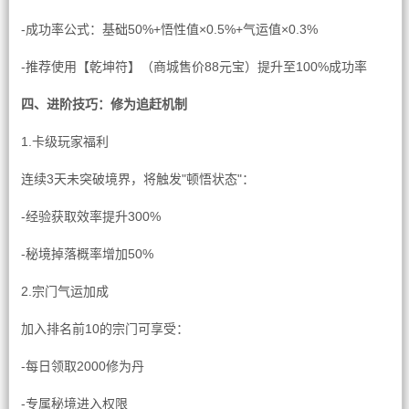
-成功率公式：基础50%+悟性值×0.5%+气运值×0.3%
-推荐使用【乾坤符】（商城售价88元宝）提升至100%成功率
四、进阶技巧：修为追赶机制
1.卡级玩家福利
连续3天未突破境界，将触发"顿悟状态"：
-经验获取效率提升300%
-秘境掉落概率增加50%
2.宗门气运加成
加入排名前10的宗门可享受：
-每日领取2000修为丹
-专属秘境进入权限