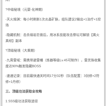
?中级秘境（元婴-化神期）
-天火熔渊：每小时刷新1次炎晶矿脉，组队建议2输出+1治疗+1控
场
-隐藏机制：击杀熔岩巨兽后，用冰系技能攻击祭坛可解锁【离火
真经】副本
?顶级秘境（大乘期）
-九霄雷域：需携带避雷幡（炼器等级Lv.45可制作），雷灵珠收集
度达90%触发隐藏BOSS
-速通记录：目前最快通关时间17分32秒（队伍配置：3剑修+2符
修+1丹修）
三、顶级功法获取全攻略
1.SSS级功法获取途径