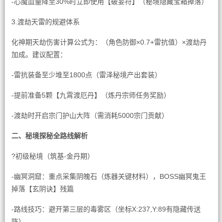
-心魔血量降至30%时立即使用【破妄符】（秘境隐藏宝箱掉落）
3.渡劫天雷的规避体系
化神期天劫伤害计算公式为：（角色防御×0.7+雷抗值）×渡劫丹
加成。建议配置：
-雷抗装备至少堆至1800点（雷泽秘境产出套装）
-提前准备5颗【九霄渡厄丹】（炼丹宗师任务奖励）
-渡劫时开启宗门护山大阵（需消耗5000宗门贡献）
二、秘境探秘全路线解析
?初级秘境（筑基-金丹期）
-幽冥洞窟：重点采集阴魄石（炼器关键材料），BOSS幽冥鬼王
掉落【玄阴诀】残篇
-路线技巧：避开第三层的毒雾区（坐标X:237,Y:89有隐藏传送
阵）