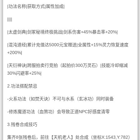
|功法名称|获取方式|属性加成|
||||
|太虚剑典|剑冢秘境终极挑战|剑系伤害+45%暴击率+20%|
|混沌道经|累计充值达5000元宝赠送|全属性+15%灵力恢复速度
+200%|
|天衍神诀|跨服拍卖行竞拍（起拍价300万灵石）|技能冷却缩减
30%闪避率+25%|
2.功法搭配禁忌
-火系功法（如焚天诀）不可与水系（玄冰功）同时装备
-修炼魔道功法（血煞功）会导致正道NPC好感度清零
3.残卷合成技巧
集齐8张残卷后，前往【天机老人】处合成（坐标X:1543,Y:782）