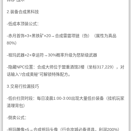
2.装备合成黑科技
-低成本顶装公式：
-赤月首饰×3+黑铁矿×20→合成雷霆项链（伪）（属性为真品
80%）
-祖玛武器×2+幸运符→30%概率升级为怒斩级武器
-隐藏NPC位置：合成大师位于盟重酒馆2楼（坐标317,229），对
话输入“/合成奥秘”可解锁特殊配方。
3.交易行捡漏技巧
-低价扫货时段：每日凌晨1:00-3:00出现大量低价装备（挂机玩家
清理背包）
-倒卖公式：
-祖玛雕像×5→合成祖玛头像（行会攻城必备道具，利润200%）