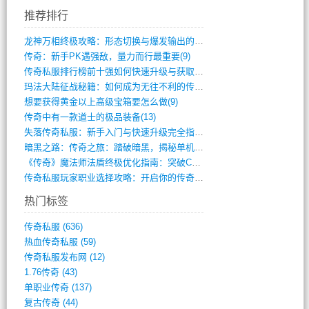
推荐排行
龙神万相终极攻略：形态切换与爆发输出的艺(411)
传奇：新手PK遇强敌，量力而行最重要(9)
传奇私服排行榜前十强如何快速升级与获取稀(744)
玛法大陆征战秘籍：如何成为无往不利的传奇(10)
想要获得黄金以上高级宝箱要怎么做(9)
传奇中有一款道士的极品装备(13)
失落传奇私服：新手入门与快速升级完全指南(895)
暗黑之路：传奇之旅：踏破暗黑，揭秘单机传(355)
《传奇》魔法师法盾终极优化指南：突破CD(316)
传奇私服玩家职业选择攻略：开启你的传奇之(15)
热门标签
传奇私服
(636)
热血传奇私服
(59)
传奇私服发布网
(12)
1.76传奇
(43)
单职业传奇
(137)
复古传奇
(44)