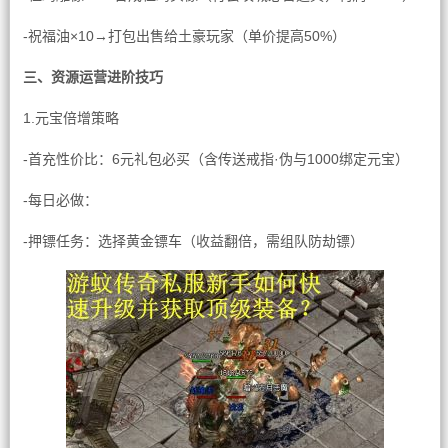
-祝福油×10→打包出售给土豪玩家（单价提高50%）
三、资源运营进阶技巧
1.元宝倍增策略
-首充性价比：6元礼包必买（含传送戒指·伪与1000绑定元宝）
-每日必做：
-押镖任务：选择黄金镖车（收益翻倍，需组队防劫镖）