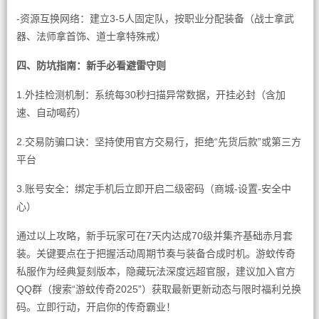
-资源互换网络：建立3-5人固定队，按职业分配装备（战士拿武
器、法师拿首饰、道士拿特殊戒）
四、防坑指南：新手必看避雷守则
1.外挂检测机制：系统每30秒扫描异常数据，开挂必封（含加
速、自动喝药）
2.交易防骗口诀：坚持使用官方交易行，拒绝“先货后款”或第三方
平台
3.账号安全：绑定手机后立即开启二级密码（商城-设置-安全中
心）
通过以上攻略，新手玩家可在7天内达成70级并集齐基础赤月套
装。关键要点在于把握活动周期节奏与装备合成时机。游蚊传奇
私服作为经典复刻版本，隐藏玩法深度远超官服，建议加入官方
QQ群（搜索“游蚊传奇2025”）获取最新更新动态与限时福利兑换
码。立即行动，开启你的传奇霸业！