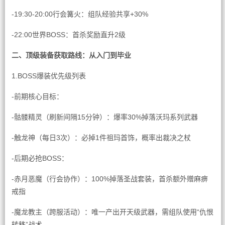
-19:30-20:00行会篝火：组队经验共享+30%
-22:00世界BOSS：首杀奖励直升2级
二、顶级装备获取路线：从入门到毕业
1.BOSS爆装优先级列表
-前期核心目标：
-骷髅精灵（刷新间隔15分钟）：爆率30%掉落沃玛系列武器
-触龙神（每日3次）：必掉1件祖玛首饰，概率出裁决之杖
-后期必抢BOSS：
-赤月恶魔（行会协作）：100%掉落圣战套装，首杀额外赠麻痹
戒指
-魔龙教主（跨服活动）：唯一产出开天级武器，需组队使用“仇恨
转移”战术