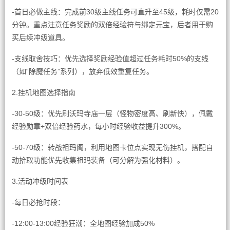
-首日必做主线：完成前30级主线任务可直升至45级，耗时仅需20
分钟。重点注意任务奖励的双倍经验符与绑定元宝，后者用于购
买后续冲级道具。
-支线取舍技巧：优先选择奖励经验值超过任务耗时50%的支线
（如“除魔任务”系列），放弃低效重复任务。
2.挂机地图选择指南
-30-50级：优先刷沃玛寺庙一层（怪物密度高、刷新快），佩戴
经验勋章+双倍经验药水，每小时经验收益提升300%。
-50-70级：转战祖玛阁，利用地图卡位点实现无伤挂机，搭配自
动拾取功能优先收集祖玛装备（可分解为强化材料）。
3.活动冲级时间表
-每日必抢时段：
-12:00-13:00经验狂潮：全地图经验加成50%