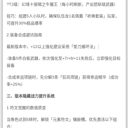
?T2级：幻境十层暗之牛魔王（每小时刷新，产出怒斩级武器）
技巧：组建5人小队时，确保队伍含1名佩戴「祈祷套装」玩家，
可提升30%极品爆率
2.装备合成避坑指南
最新版本中，+12以上强化建议采用「垫刀循环法」：
-准备5件白板武器，依次强化至+7/+9/+11失败后，立即强化目标
装备
-合成幸运项链时，先分解3条「狂风项链」获得幸运精华（成功
率+25%）
三、版本隐藏战力提升系统
1.符文觉醒的数值质变
当角色达到5转时，解锁「元素符文」镶嵌槽。优先激活以下组
合：