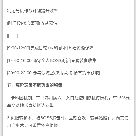
制定分段作战计划提升效率：
|时间段|核心事项|收益预估|
||--|--|
|9:00-12:00|完成日常+材料副本|基础资源保障|
|14:00-16:00|蹲守个人BOSS刷新|专属装备收集|
|20:00-22:00|参与沙城战/跨服竞技|稀有货币获取|
五、高阶玩家不愿透露的秘籍
1.卡地图机制：在「赤月魔穴」入口处使用随机传送卷，有15%概
率穿透地形直接抵达老巢
2.仇恨转移术：被BOSS追击时，立刻召唤「变异骷髅」并向其使
用治愈术，可重置怪物仇恨