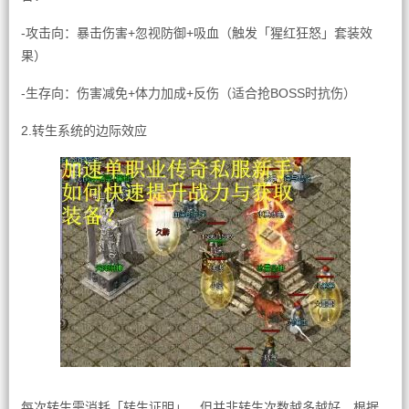
-攻击向：暴击伤害+忽视防御+吸血（触发「猩红狂怒」套装效
果）
-生存向：伤害减免+体力加成+反伤（适合抢BOSS时抗伤）
2.转生系统的边际效应
每次转生需消耗「转生证明」，但并非转生次数越多越好。根据