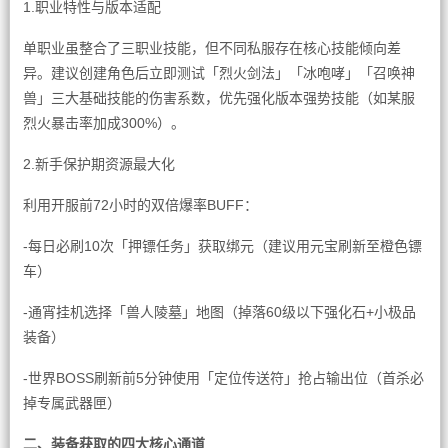
1.职业特性与版本适配
单职业虽整合了三职业技能，但不同私服存在核心技能倾向差
异。建议创建角色后立即测试「烈火剑法」「冰咆哮」「召唤神
兽」三大基础技能的伤害系数，优先强化版本强势技能（如某服
烈火暴击率加成300%）。
2.新手保护期资源最大化
利用开服前72小时的双倍爆率BUFF：
-每日必刷10次「押镖任务」获取绑元（建议用元宝刷新至橙色镖
车）
-通宵挂机选择「兽人陵墓」地图（掉落60级以下强化石+小极品
装备）
-世界BOSS刷新前5分钟使用「定位传送符」抢占输出位（首杀必
掉专属武器匣）
二、装备获取的四大核心通道