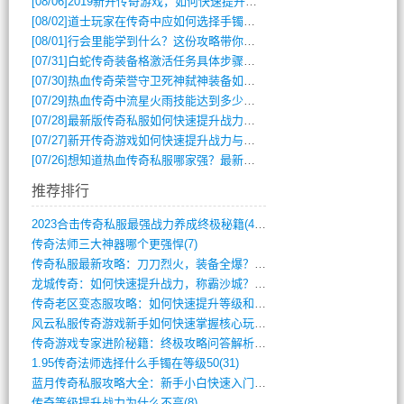
[08/06]
2019新开传奇游戏，如何快速提升角色等级？
[08/02]
道士玩家在传奇中应如何选择手镯装备？
[08/01]
行会里能学到什么？这份攻略带你全掌握
[07/31]
白蛇传奇装备格激活任务具体步骤是什么？如何完成？
[07/30]
热血传奇荣誉守卫死神弑神装备如何获取与佩戴攻略？
[07/29]
热血传奇中流星火雨技能达到多少级可以开始练装备？
[07/28]
最新版传奇私服如何快速提升战力与获取稀有装备？
[07/27]
新开传奇游戏如何快速提升战力与获取稀有装备？
[07/26]
想知道热血传奇私服哪家强？最新排行榜攻略全解析
推荐排行
2023合击传奇私服最强战力养成终极秘籍(428)
传奇法师三大神器哪个更强悍(7)
传奇私服最新攻略：刀刀烈火，装备全爆？攻(813)
龙城传奇：如何快速提升战力，称霸沙城？(802)
传奇老区变态服攻略：如何快速提升等级和战(379)
风云私服传奇游戏新手如何快速掌握核心玩法(616)
传奇游戏专家进阶秘籍：终极攻略问答解析(848)
1.95传奇法师选择什么手镯在等级50(31)
蓝月传奇私服攻略大全：新手小白快速入门指(386)
传奇等级提升战力为什么不高(8)