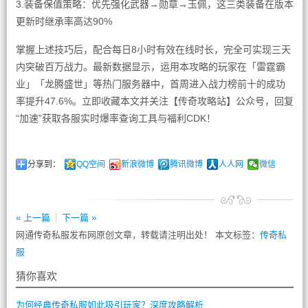
3.装备保值策略：优先强化武器→勋章→玉佩，这三类装备在版本
更新时继承率高达90%
掌握上述技巧后，配合每日8小时有效在线时长，完全可实现三天
内突破百万战力。最新数据显示，运用本攻略的玩家在「雷霆霸
业」「龙腾盛世」等热门服务器中，首周进入战力榜前十的成功
率提升47.6%。立即收藏本文并关注【传奇攻略站】公众号，回复
“加速”获取各服实时爆率查询工具与福利CDK！
分享到：
QQ空间
新浪微博
腾讯微博
人人网
微信
« 上一篇
下一篇 »
网通传奇私服发布网原创文章，转载请注明出处！ 本文标签：
传奇私
服
猜你喜欢
为何经典传奇私服如此吸引玩家？深度攻略解析