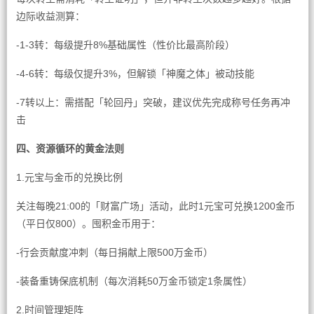
边际收益测算：
-1-3转：每级提升8%基础属性（性价比最高阶段）
-4-6转：每级仅提升3%，但解锁「神魔之体」被动技能
-7转以上：需搭配「轮回丹」突破，建议优先完成称号任务再冲
击
四、资源循环的黄金法则
1.元宝与金币的兑换比例
关注每晚21:00的「财富广场」活动，此时1元宝可兑换1200金币
（平日仅800）。囤积金币用于：
-行会贡献度冲刺（每日捐献上限500万金币）
-装备重铸保底机制（每次消耗50万金币锁定1条属性）
2.时间管理矩阵