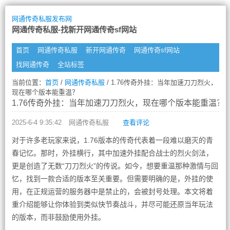
网通传奇私服发布网
网通传奇私服-找新开网通传奇sf网站
首页
网通传奇私服
新开网通传奇
网通传奇sf网站
找网通传奇
全站标签
当前位置：
首页
/
网通传奇私服
/ 1.76传奇外挂：当年加速刀刀烈火，
现在哪个版本能重温？
1.76传奇外挂：当年加速刀刀烈火，现在哪个版本能重温？
2025-6-4 9:35:42
网通传奇私服
查看评论
对于许多老玩家来说，1.76版本的传奇代表着一段难以磨灭的青
春记忆。那时，外挂横行，其中加速外挂配合战士的烈火剑法，
更是创造了无数“刀刀烈火”的传说。如今，想要重温那种激情与回
忆，找到一款合适的版本至关重要。但需要明确的是，外挂的使
用，在正规运营的服务器中是禁止的，会被封号处理。本文将着
重介绍能够让你体验到类似快节奏战斗，并尽可能还原当年玩法
的版本，而非鼓励使用外挂。