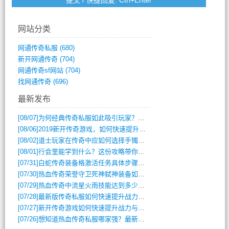
网站分类
网通传奇私服
(680)
新开网通传奇
(704)
网通传奇sf网站
(704)
找网通传奇
(696)
最新发布
[08/07]
为何经典传奇私服如此吸引玩家？深度攻略解析
[08/06]
2019新开传奇游戏，如何快速提升角色等级？
[08/02]
道士玩家在传奇中应如何选择手镯装备？
[08/01]
行会里能学到什么？这份攻略带你全掌握
[07/31]
白蛇传奇装备格激活任务具体步骤是什么？如何完成？
[07/30]
热血传奇荣誉守卫死神弑神装备如何获取与佩戴攻略？
[07/29]
热血传奇中流星火雨技能达到多少级可以开始练装备？
[07/28]
最新版传奇私服如何快速提升战力与获取稀有装备？
[07/27]
新开传奇游戏如何快速提升战力与获取稀有装备？
[07/26]
想知道热血传奇私服哪家强？最新排行榜攻略全解析