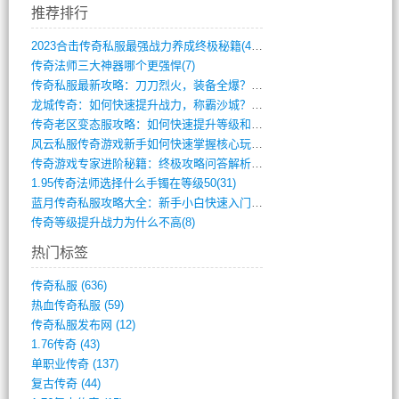
推荐排行
2023合击传奇私服最强战力养成终极秘籍(428)
传奇法师三大神器哪个更强悍(7)
传奇私服最新攻略：刀刀烈火，装备全爆？攻(813)
龙城传奇：如何快速提升战力，称霸沙城？(802)
传奇老区变态服攻略：如何快速提升等级和战(379)
风云私服传奇游戏新手如何快速掌握核心玩法(616)
传奇游戏专家进阶秘籍：终极攻略问答解析(848)
1.95传奇法师选择什么手镯在等级50(31)
蓝月传奇私服攻略大全：新手小白快速入门指(386)
传奇等级提升战力为什么不高(8)
热门标签
传奇私服
(636)
热血传奇私服
(59)
传奇私服发布网
(12)
1.76传奇
(43)
单职业传奇
(137)
复古传奇
(44)