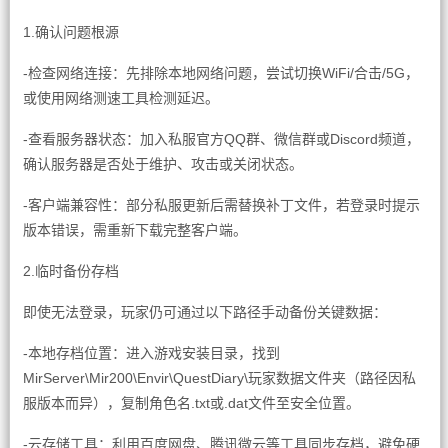
1.确认问题根源
-检查网络连接：先排除本地网络问题，尝试切换WiFi/合击/5G，
或使用网络测速工具检测延迟。
-查看服务器状态：加入私服官方QQ群、微信群或Discord频道，
确认服务器是否处于维护、攻击或关闭状态。
-客户端兼容性：部分私服更新后需替换补丁文件，若登录时提示
版本错误，需重新下载完整客户端。
2.临时备份存档
即使无法登录，玩家仍可通过以下路径手动备份关键数据：
-本地存档位置：进入游戏安装目录，找到
MirServer\Mir200\Envir\QuestDiary\玩家数据文件夹（路径因私
服版本而异），复制角色名.txt或.dat文件至安全位置。
-云存储工具：利用百度网盘、腾讯微云等工具同步存档，避免硬