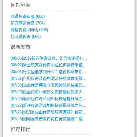
网站分类
网通传奇私服
(680)
新开网通传奇
(704)
网通传奇sf网站
(703)
找网通传奇
(696)
最新发布
[08/06]
2019新开传奇游戏，如何快速提升角色等级？
[08/02]
道士玩家在传奇中应如何选择手镯装备？
[08/01]
行会里能学到什么？这份攻略带你全掌握
[07/31]
白蛇传奇装备格激活任务具体步骤是什么？如何完成？
[07/30]
热血传奇荣誉守卫死神弑神装备如何获取与佩戴攻略？
[07/29]
热血传奇中流星火雨技能达到多少级可以开始练装备？
[07/28]
最新版传奇私服如何快速提升战力与获取稀有装备？
[07/27]
新开传奇游戏如何快速提升战力与获取稀有装备？
[07/26]
想知道热血传奇私服哪家强？最新排行榜攻略全解析
[07/25]
如何高效击败传奇白野猪怪物？通关技巧全解析
推荐排行