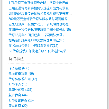
1.76传奇三端互通顶级攻略：从职业选择(972)
三端互通传奇新手如何快速提升战力与获取稀(379)
如何通过观看传奇玩家经典战斗视频提升辅助(661)
300元万元宝畅玩传奇私服攻略与疑问解答(828)
轻之幻想乡：纵横异次元，斩妖除魔攻略疑云(404)
在刚开一秒传奇私服里玩哪个职业最省心(15)
传奇18周年：回归经典，探索玛法大陆，寻(798)
如果我们想杀死1.80火龙传说中的红(10)
在《公益传奇》中可以看到介绍(14)
SF传奇新手如何快速升级？职业选择与装备(711)
热门标签
传奇私服
(636)
热血传奇私服
(59)
传奇私服发布网
(12)
1.76传奇
(43)
单职业传奇
(137)
复古传奇
(44)
1.76复古传奇
(15)
变态传奇
(20)