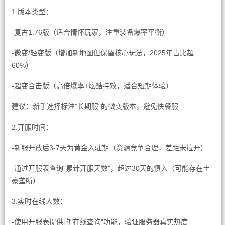
1.版本类型：
-复古1.76版（适合情怀玩家，注重装备爆率平衡）
-微变/轻变版（增加新地图但保留核心玩法，2025年占比超
60%）
-超变合击版（高倍爆率+炫酷特效，适合短期体验）
建议：新手选择标注"长期服"的微变版本，避免快餐服
2.开服时间：
-新服开放后3-7天为黄金入驻期（资源竞争合理，差距未拉开）
-通过开服表查询"累计开服天数"，超过30天的慎入（可能存在土
豪垄断）
3.实时在线人数：
-使用开服表提供的"在线查询"功能，验证服务器真实热度