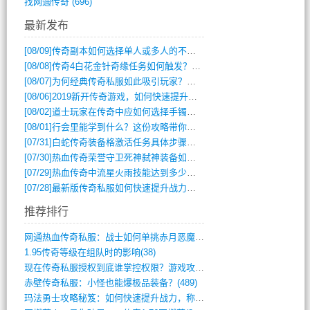
找网通传奇
(696)
最新发布
[08/09]
传奇副本如何选择单人或多人的不同模式？
[08/08]
传奇4白花金针奇缘任务如何触发？完整攻略解析
[08/07]
为何经典传奇私服如此吸引玩家？深度攻略解析
[08/06]
2019新开传奇游戏，如何快速提升角色等级？
[08/02]
道士玩家在传奇中应如何选择手镯装备？
[08/01]
行会里能学到什么？这份攻略带你全掌握
[07/31]
白蛇传奇装备格激活任务具体步骤是什么？如何完成？
[07/30]
热血传奇荣誉守卫死神弑神装备如何获取与佩戴攻略？
[07/29]
热血传奇中流星火雨技能达到多少级可以开始练装备？
[07/28]
最新版传奇私服如何快速提升战力与获取稀有装备？
推荐排行
网通热血传奇私服：战士如何单挑赤月恶魔？(311)
1.95传奇等级在组队时的影响(38)
现在传奇私服授权到底谁掌控权限？游戏攻略(789)
赤壁传奇私服：小怪也能爆极品装备？(489)
玛法勇士攻略秘笈：如何快速提升战力，称霸(717)