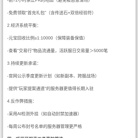
-前72小时禁止PK的地图（避免被恶意清场）
-免费领取"首充礼包"（含传送石+双倍经验符）
2.经济系统平衡：
-元宝回收比例≥1:10000（保障装备保值）
-查看"交易行"物品流通量，活跃服日交易量＞5000笔
3.持续更新承诺：
-官网公示季度更新计划（如新副本、跨服战场）
-提供"玩家提案通道"的服务器更值得长期入驻
4.反作弊措施：
-采用AI检测外挂（如自动封禁加速器）
-每周公布封号名单的服务器管理更严格