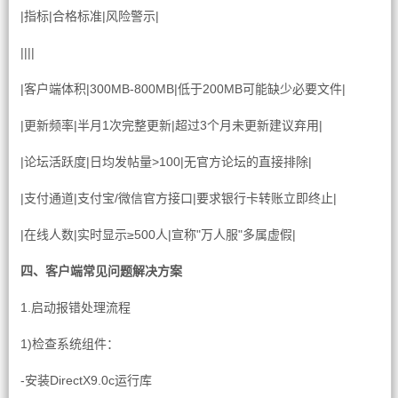
|指标|合格标准|风险警示|
||||
|客户端体积|300MB-800MB|低于200MB可能缺少必要文件|
|更新频率|半月1次完整更新|超过3个月未更新建议弃用|
|论坛活跃度|日均发帖量>100|无官方论坛的直接排除|
|支付通道|支付宝/微信官方接口|要求银行卡转账立即终止|
|在线人数|实时显示≥500人|宣称"万人服"多属虚假|
四、客户端常见问题解决方案
1.启动报错处理流程
1)检查系统组件：
-安装DirectX9.0c运行库