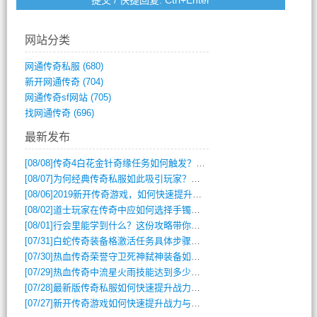
网站分类
网通传奇私服
(680)
新开网通传奇
(704)
网通传奇sf网站
(705)
找网通传奇
(696)
最新发布
[08/08]
传奇4白花金针奇缘任务如何触发？完整攻略解析
[08/07]
为何经典传奇私服如此吸引玩家？深度攻略解析
[08/06]
2019新开传奇游戏，如何快速提升角色等级？
[08/02]
道士玩家在传奇中应如何选择手镯装备？
[08/01]
行会里能学到什么？这份攻略带你全掌握
[07/31]
白蛇传奇装备格激活任务具体步骤是什么？如何完成？
[07/30]
热血传奇荣誉守卫死神弑神装备如何获取与佩戴攻略？
[07/29]
热血传奇中流星火雨技能达到多少级可以开始练装备？
[07/28]
最新版传奇私服如何快速提升战力与获取稀有装备？
[07/27]
新开传奇游戏如何快速提升战力与获取稀有装备？