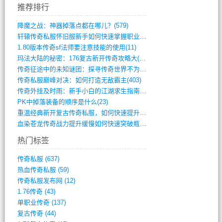
推荐排行
降魔之战：神器掉落点都在哪儿？(579)
轩辕传奇私服怀旧服新手如何快速掌握职业选(993)
1.80版本传奇sf法师要注意技能的使用(11)
玛法大陆的秘密：176复古新开传奇攻略大(486)
传奇征途中的未知谜团：探寻传奇世界不为人(595)
传奇私服巅峰对决：如何打造无敌霸主(403)
传奇外挂及时雨：新手小白的江湖求生指南(802)
PK中掉落装备的顺序是什么(23)
重温经典新开复古传奇私服，如何快速提升等(392)
血染苍龙传奇战力提升缓慢如何快速突破瓶颈(654)
热门标签
传奇私服
(637)
热血传奇私服
(59)
传奇私服发布网
(12)
1.76传奇
(43)
单职业传奇
(137)
复古传奇
(44)