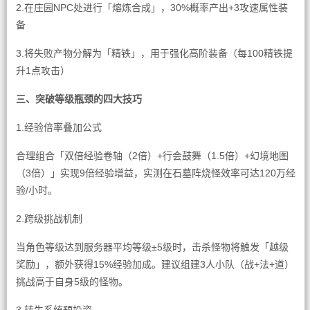
2.在庄园NPC处进行「熔炼合成」，30%概率产出+3攻速属性装
备
3.将失败产物分解为「精铁」，用于强化高阶装备（每100精铁提
升1点攻击）
三、突破等级瓶颈的四大技巧
1.经验倍率叠加公式
合理组合「双倍经验卷轴（2倍）+行会鼓舞（1.5倍）+幻境地图
（3倍）」实现9倍经验增益，实测在石墓阵烧怪效率可达120万经
验/小时。
2.跨级挑战机制
当角色等级达到服务器平均等级±5级时，击杀怪物将触发「越级
奖励」，额外获得15%经验加成。建议组建3人小队（战+法+道）
挑战高于自身5级的怪物。