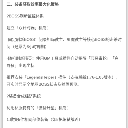
二、装备获取效率最大化策略
?BOSS刷新监控体系
建立「双计时器」机制：
-固定刷新BOSS：记录祖玛教主、虹魔教主等核心BOSS的击杀时
间（通常为6小时周期）
-随机刷新精英：使用GM工具或插件自动提醒「邪恶毒蛇」「白
野猪」出现坐标
推荐安装「LegendsHelper」插件（支持最新1.76-1.85版本），
可实时显示全地图BOSS状态及掉落预测。
?装备合成经济系统
利用私服特有的「装备升星」机制：
1.收集5件相同部位装备（如5把炼狱战斧）