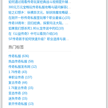
如何通过观看传奇玩家经典战斗视频提升辅助(661)
300元万元宝畅玩传奇私服攻略与疑问解答(828)
轻之幻想乡：纵横异次元，斩妖除魔攻略疑云(404)
在刚开一秒传奇私服里玩哪个职业最省心(15)
传奇18周年：回归经典，探索玛法大陆，寻(798)
如果我们想杀死1.80火龙传说中的红(10)
在《公益传奇》中可以看到介绍(14)
SF传奇新手如何快速升级？职业选择与装备(711)
热门标签
传奇私服
(636)
热血传奇私服
(59)
传奇私服发布网
(12)
1.76传奇
(43)
单职业传奇
(137)
复古传奇
(44)
1.76复古传奇
(15)
变态传奇
(20)
迷失传奇
(15)
新开传奇私服
(13)