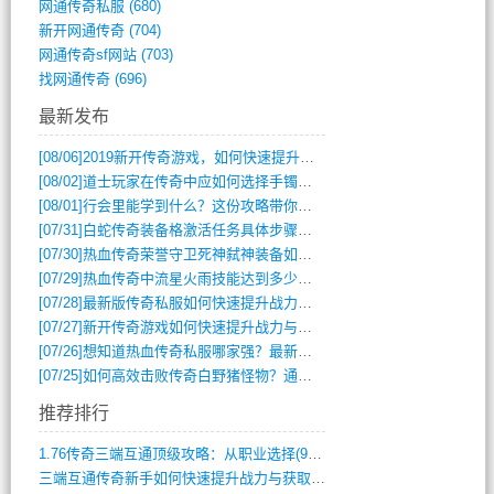
网通传奇私服
(680)
新开网通传奇
(704)
网通传奇sf网站
(703)
找网通传奇
(696)
最新发布
[08/06]
2019新开传奇游戏，如何快速提升角色等级？
[08/02]
道士玩家在传奇中应如何选择手镯装备？
[08/01]
行会里能学到什么？这份攻略带你全掌握
[07/31]
白蛇传奇装备格激活任务具体步骤是什么？如何完成？
[07/30]
热血传奇荣誉守卫死神弑神装备如何获取与佩戴攻略？
[07/29]
热血传奇中流星火雨技能达到多少级可以开始练装备？
[07/28]
最新版传奇私服如何快速提升战力与获取稀有装备？
[07/27]
新开传奇游戏如何快速提升战力与获取稀有装备？
[07/26]
想知道热血传奇私服哪家强？最新排行榜攻略全解析
[07/25]
如何高效击败传奇白野猪怪物？通关技巧全解析
推荐排行
1.76传奇三端互通顶级攻略：从职业选择(972)
三端互通传奇新手如何快速提升战力与获取稀(379)