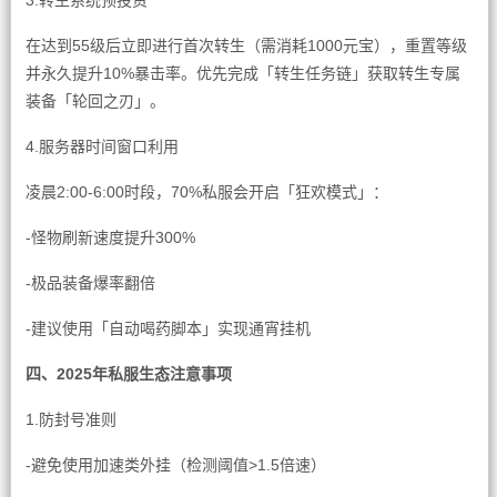
3.转生系统预投资
在达到55级后立即进行首次转生（需消耗1000元宝），重置等级
并永久提升10%暴击率。优先完成「转生任务链」获取转生专属
装备「轮回之刃」。
4.服务器时间窗口利用
凌晨2:00-6:00时段，70%私服会开启「狂欢模式」：
-怪物刷新速度提升300%
-极品装备爆率翻倍
-建议使用「自动喝药脚本」实现通宵挂机
四、2025年私服生态注意事项
1.防封号准则
-避免使用加速类外挂（检测阈值>1.5倍速）