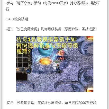
-参与「地下夺宝」活动（每晚20:00开启）抢夺祝福油、黑铁矿
石
3.45+级突破期
-通过「沙巴克藏宝阁」刷赤月级装备（恶魔铃铛、圣战戒指）
-使用「经验聚灵珠」在幻境七层挂机，单日可获2000万经验