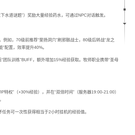
拉下水道谜题”）奖励大量经验药水，可通过NPC对话触发。
例如，70级前推荐“斐扬洞穴”刷邪骸战士，80级后转战“龙之
能”配置，效率提升40%。
“团队训练”BUFF，额外增加15%经验获取。牧师职业携带“圣母
P特权”（+30%经验），并在“双倍时间”（服务器19:00-21:00）
。
跑环任务可一次性获得相当于2小时挂机的经验值。