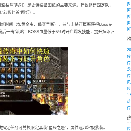
[0
“时空裂隙”系列）是史诗装备图纸的主要来源。建议组建固定队，
[0
“幻影匕首”图纸）。
[0
[0
S刷新时间（如黄金虫、俄赛里斯），参与击杀可概率获得Boss专
[0
最后一击”策略：BOSS血量低于5%时开启爆发技能，提升掉落归
传
1
传
完成指定任务可兑换限定套装“星辰之怒”，属性远超常规紫装。
传