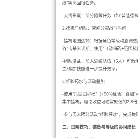
缝”等高回报任务。
-支线彩蛋：部分隐藏任务（如“普隆德
2.挂机与组队：智能分配战斗时间
-挂机地图选择：根据角色等级动态调整。
谷”击杀米诺斯。使用“自动喝药+范围技
-组队增益：加入满编队伍（5人）可激活
之颂歌”技能进一步提升效率。
3.经验药水与活动叠加
-使用“乐园团祝福”（+50%经验）叠加“VI
集中挂机，理论收益可达常规值的2.8倍
-参与周末限时活动“经验狂欢”，完成
三、进阶技巧：装备与等级的协同成长