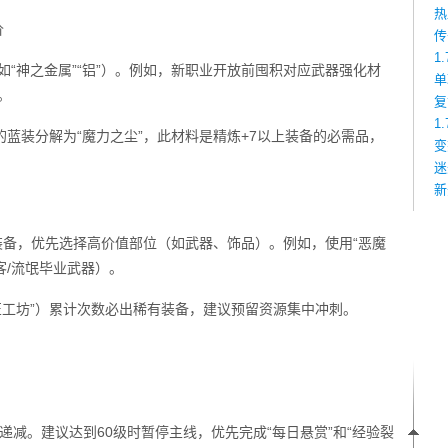
热
价
传
1
如“神之金属”“铝”）。例如，新职业开放前囤积对应武器强化材
单
。
复
1
的蓝装分解为“魔力之尘”，此材料是精炼+7以上装备的必需品，
变
迷
新
机装备，优先选择高价值部位（如武器、饰品）。例如，使用“恶魔
客/流氓毕业武器）。
匠工坊”）累计次数必出稀有装备，建议预留资源集中冲刺。
递减。建议达到60级时暂停主线，优先完成“每日悬赏”和“经验裂