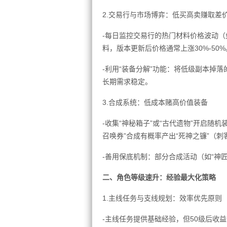
2.交易行与市场博弈：低买高卖赚取差
-每日监控交易行的热门材料价格波动（
料，版本更新后价格通常上涨30%-50%
-利用“装备分解”功能：将低级副本掉落
长期需求稳定。
3.合成系统：低成本赌高价值装备
-收集“神秘箱子”或“古代遗物”开启随
召唤券”合成有概率产出“死神之镰”（刺
-善用保底机制：部分合成活动（如“神
二、角色等级速升：经验最大化策略
1.主线任务与支线规划：效率优先原则
-主线任务提供基础经验，但50级后收益