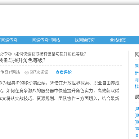
开网通传奇
网通传奇sf网站
找网通传奇
全站标签
传说传奇中如何快速获取稀有装备与提升角色等级？
装备与提升角色等级？
网
传奇sf网站
697
次阅读
查看评论
新
网
gin）作为经典IP的移动端延续，凭借其开放世界探索、职业自由养成
找
家。如何在竞争激烈的服务器中快速提升角色实力，高效获取稀
本文将从实战技巧、资源规划、团队协作三方面切入，结合最新
。
[0
[0
[0
[0
[0