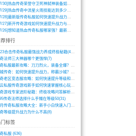
7/30]
热血传奇荣誉守卫死神弑神装备如何获取与佩戴攻略？
7/29]
热血传奇中流星火雨技能达到多少级可以开始练装备？
7/28]
最新版传奇私服如何快速提升战力与获取稀有装备？
7/27]
新开传奇游戏如何快速提升战力与获取稀有装备？
7/26]
想知道热血传奇私服哪家强？最新排行榜攻略全解析
推荐排行
2023合击传奇私服最强战力养成终极秘籍(428)
奇法师三大神器哪个更强悍(7)
传奇私服最新攻略：刀刀烈火，装备全爆？攻(813)
龙城传奇：如何快速提升战力，称霸沙城？(802)
传奇老区变态服攻略：如何快速提升等级和战(379)
风云私服传奇游戏新手如何快速掌握核心玩法(616)
传奇游戏专家进阶秘籍：终极攻略问答解析(848)
.95传奇法师选择什么手镯在等级50(31)
蓝月传奇私服攻略大全：新手小白快速入门指(386)
奇等级提升战力为什么不高(8)
热门标签
奇私服
(636)