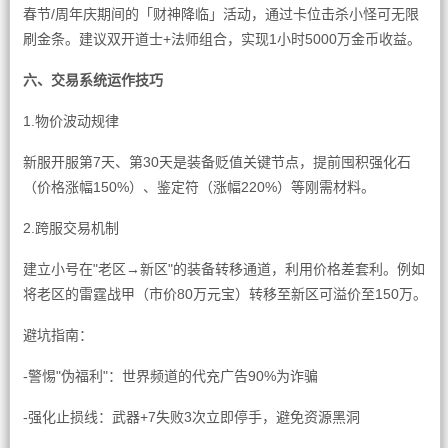
春节/周年庆期间的「财神降临」活动，通过卡位击杀小怪可无限
刷金条。建议双开道士+法师组合，实现1小时5000万金币收益。
六、交易系统运作技巧
1.物价波动规律
新服开服第7天、第30天是装备贬值关键节点，提前囤积强化石
（价格涨幅150%）、鉴定符（涨幅220%）等刚需材料。
2.跨服交易机制
建立小号在"老区→新区"的装备转移通道，利用价格差套利。例如
将老区的雷霆战甲（市价80万元宝）转移至新区可溢价至150万。
避坑指南：
-警惕"伪福利"：世界频道的代充广告90%为诈骗
-强化止损线：武器+7失败3次立即停手，避免资源黑洞