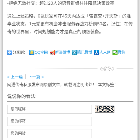
-拒绝无效社交：超过20人的语音群组往往降低决策效率
通过上述策略，0氪玩家可在45天内达成「雷霆套+开天斩」的准
毕业状态，1元党更有机会冲击服务器战力榜前50名。记住：在传
奇的世界里，时间规划能力才是真正的顶级装备。
分享到：
QQ空间
新浪微博
腾讯微博
人人网
微信
« 上一篇
下一篇 »
网通传奇私服发布网原创文章，转载请注明出处！ 本文标签：
说说你的看法:
您的昵称
您的邮箱
您的网站