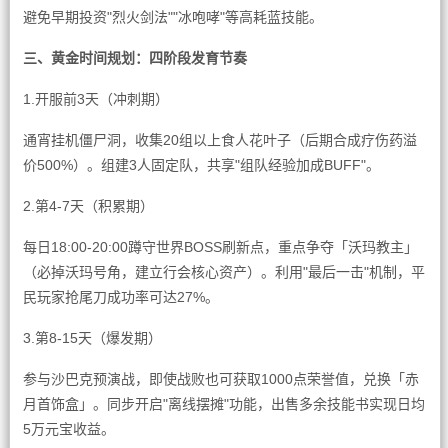
避免早期投资"烈火剑法""冰咆哮"等高耗蓝技能。
三、黄金时间规划：四阶段发育节奏
1.开服前3天（冲刺期）
通宵挂机僵尸洞，收集20组以上食人花叶子（后期合成疗伤药溢
价500%）。组建3人固定队，共享"组队经验加成BUFF"。
2.第4-7天（积累期）
每日18:00-20:00蹲守世界BOSS刷新点，重点争夺「沃玛教主」
（必掉沃玛号角，建立行会核心资产）。利用"最后一击"机制，平
民玩家抢尾刀成功率可达27%。
3.第8-15天（爆发期）
参与沙巴克预演战，即使战败也可获取1000点荣誉值，兑换「赤
月首饰盒」。同步开启"离线摆摊"功能，出售多余技能书实现日均
5万元宝收益。