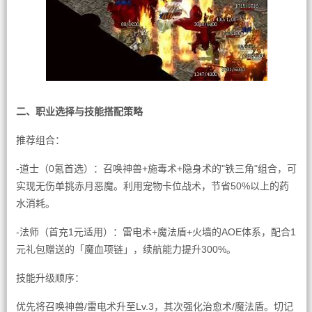
二、职业选择与技能搭配策略
推荐组合：
-道士（0氪首选）：召唤神兽+施毒术+隐身术的"铁三角"组合，可
实现无伤单挑赤月恶魔。利用宠物卡位战术，节省50%以上的药
水消耗。
-法师（首充1元适用）：雷电术+魔法盾+火墙的AOE体系，配合1
元礼包赠送的「魔血项链」，续航能力提升300%。
技能升级顺序：
优先将召唤神兽/雷电术升至Lv.3，其次强化治愈术/魔法盾。切记