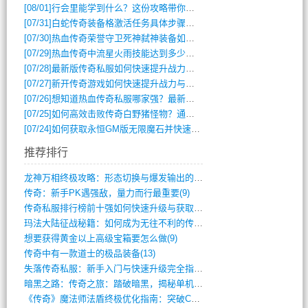
[08/01]
行会里能学到什么？这份攻略带你全掌握
[07/31]
白蛇传奇装备格激活任务具体步骤是什么？如何完成？
[07/30]
热血传奇荣誉守卫死神弑神装备如何获取与佩戴攻略？
[07/29]
热血传奇中流星火雨技能达到多少级可以开始练装备？
[07/28]
最新版传奇私服如何快速提升战力与获取稀有装备？
[07/27]
新开传奇游戏如何快速提升战力与获取稀有装备？
[07/26]
想知道热血传奇私服哪家强？最新排行榜攻略全解析
[07/25]
如何高效击败传奇白野猪怪物？通关技巧全解析
[07/24]
如何获取永恒GM版无限魔石并快速提升战力？
推荐排行
龙神万相终极攻略：形态切换与爆发输出的艺(411)
传奇：新手PK遇强敌，量力而行最重要(9)
传奇私服排行榜前十强如何快速升级与获取稀(744)
玛法大陆征战秘籍：如何成为无往不利的传奇(10)
想要获得黄金以上高级宝箱要怎么做(9)
传奇中有一款道士的极品装备(13)
失落传奇私服：新手入门与快速升级完全指南(895)
暗黑之路：传奇之旅：踏破暗黑，揭秘单机传(355)
《传奇》魔法师法盾终极优化指南：突破CD(316)