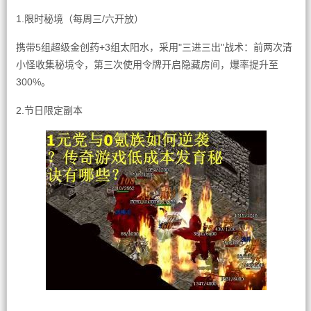
1.限时秘境（每周三/六开放）
携带5组超级金创药+3组太阳水，采用"三进三出"战术：前两次清
小怪收集秘境令，第三次使用令牌开启隐藏房间，爆率提升至
300%。
2.节日限定副本