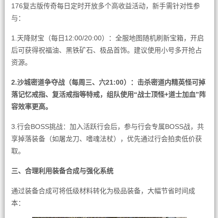
176复古版传奇每日定时开放多个高收益活动，新手需针对性参
与：
1.天降财宝（每日12:00/20:00）：全服地图随机刷新宝箱，开启
后可获得祝福油、黑铁矿石、极品首饰。建议使用小号多开抢占
资源。
2.沙城密道争夺战（每周三、六21:00）：击杀密道内精英怪可掉
落记忆戒指、复活戒指等特戒，组队使用“战士顶怪+道士加血”阵
容效率更高。
3.行会BOSS挑战：加入活跃行会后，参与行会专属BOSS战，共
享掉落装备（如屠龙刀、嗜魂法杖），优先通过行会拍卖低价获
取。
三、合理利用装备合成与强化系统
通过装备合成可将低级材料转化为极品装备，大幅节省时间成
本：