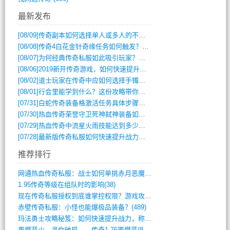
最新发布
[08/09]
传奇副本如何选择单人或多人的不同模式？
[08/08]
传奇4白花金针奇缘任务如何触发？完整攻略解析
[08/07]
为何经典传奇私服如此吸引玩家？深度攻略解析
[08/06]
2019新开传奇游戏，如何快速提升角色等级？
[08/02]
道士玩家在传奇中应如何选择手镯装备？
[08/01]
行会里能学到什么？这份攻略带你全掌握
[07/31]
白蛇传奇装备格激活任务具体步骤是什么？如何完成？
[07/30]
热血传奇荣誉守卫死神弑神装备如何获取与佩戴攻略？
[07/29]
热血传奇中流星火雨技能达到多少级可以开始练装备？
[07/28]
最新版传奇私服如何快速提升战力与获取稀有装备？
推荐排行
网通热血传奇私服：战士如何单挑赤月恶魔？(311)
1.95传奇等级在组队时的影响(38)
现在传奇私服授权到底谁掌控权限？游戏攻略(789)
赤壁传奇私服：小怪也能爆极品装备？(489)
玛法勇士攻略秘笈：如何快速提升战力，称霸(717)
再燃蓝火，寻你破局——传奇1.76再燃蓝(893)