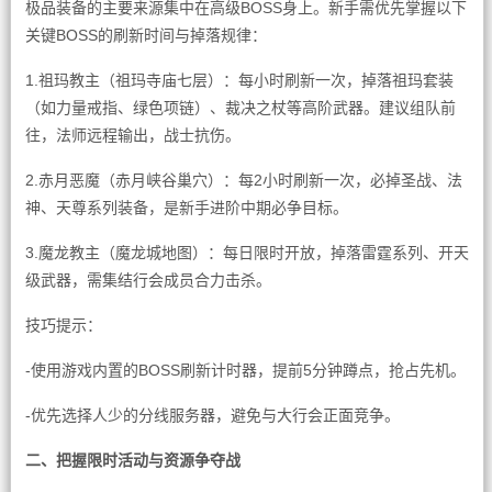
极品装备的主要来源集中在高级BOSS身上。新手需优先掌握以下
关键BOSS的刷新时间与掉落规律：
1.祖玛教主（祖玛寺庙七层）：每小时刷新一次，掉落祖玛套装
（如力量戒指、绿色项链）、裁决之杖等高阶武器。建议组队前
往，法师远程输出，战士抗伤。
2.赤月恶魔（赤月峡谷巢穴）：每2小时刷新一次，必掉圣战、法
神、天尊系列装备，是新手进阶中期必争目标。
3.魔龙教主（魔龙城地图）：每日限时开放，掉落雷霆系列、开天
级武器，需集结行会成员合力击杀。
技巧提示：
-使用游戏内置的BOSS刷新计时器，提前5分钟蹲点，抢占先机。
-优先选择人少的分线服务器，避免与大行会正面竞争。
二、把握限时活动与资源争夺战