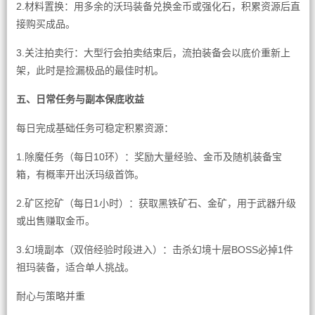
2.材料置换：用多余的沃玛装备兑换金币或强化石，积累资源后直
接购买成品。
3.关注拍卖行：大型行会拍卖结束后，流拍装备会以底价重新上
架，此时是捡漏极品的最佳时机。
五、日常任务与副本保底收益
每日完成基础任务可稳定积累资源：
1.除魔任务（每日10环）：奖励大量经验、金币及随机装备宝
箱，有概率开出沃玛级首饰。
2.矿区挖矿（每日1小时）：获取黑铁矿石、金矿，用于武器升级
或出售赚取金币。
3.幻境副本（双倍经验时段进入）：击杀幻境十层BOSS必掉1件
祖玛装备，适合单人挑战。
耐心与策略并重