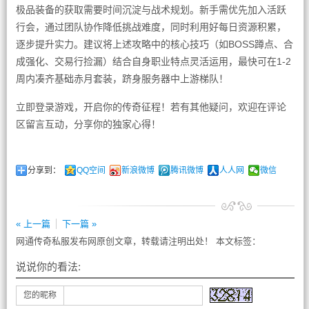
极品装备的获取需要时间沉淀与战术规划。新手需优先加入活跃
行会，通过团队协作降低挑战难度，同时利用好每日资源积累，
逐步提升实力。建议将上述攻略中的核心技巧（如BOSS蹲点、合
成强化、交易行捡漏）结合自身职业特点灵活运用，最快可在1-2
周内凑齐基础赤月套装，跻身服务器中上游梯队！
立即登录游戏，开启你的传奇征程！若有其他疑问，欢迎在评论
区留言互动，分享你的独家心得！
分享到：
QQ空间
新浪微博
腾讯微博
人人网
微信
« 上一篇
下一篇 »
网通传奇私服发布网原创文章，转载请注明出处！ 本文标签：
说说你的看法:
您的昵称