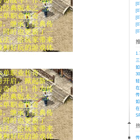
[0
[0
[0
[0
[0
在
如
在
传