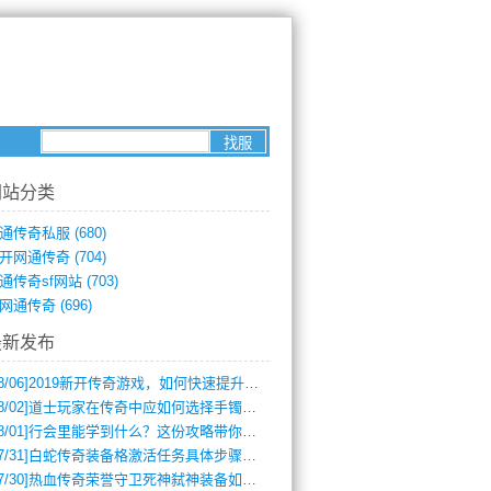
网站分类
通传奇私服
(680)
.95版本单职业传奇重新开启，继承了经典传奇玩法，同时也更
开网通传奇
(704)
通传奇sf网站
(703)
网通传奇
(696)
最新发布
8/06]
2019新开传奇游戏，如何快速提升角色等级？
8/02]
道士玩家在传奇中应如何选择手镯装备？
8/01]
行会里能学到什么？这份攻略带你全掌握
7/31]
白蛇传奇装备格激活任务具体步骤是什么？如何完成？
7/30]
热血传奇荣誉守卫死神弑神装备如何获取与佩戴攻略？