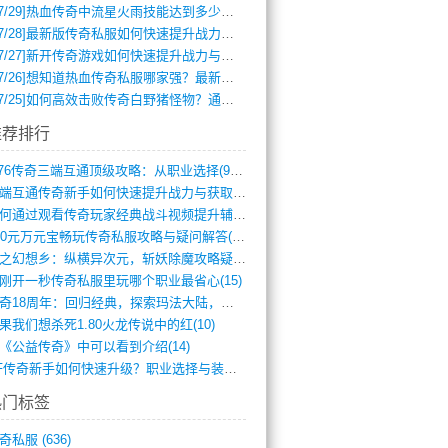
7/29]
热血传奇中流星火雨技能达到多少级可以开始练装备？
7/28]
最新版传奇私服如何快速提升战力与获取稀有装备？
7/27]
新开传奇游戏如何快速提升战力与获取稀有装备？
7/26]
想知道热血传奇私服哪家强？最新排行榜攻略全解析
7/25]
如何高效击败传奇白野猪怪物？通关技巧全解析
推荐排行
1.76传奇三端互通顶级攻略：从职业选择(972)
三端互通传奇新手如何快速提升战力与获取稀(379)
如何通过观看传奇玩家经典战斗视频提升辅助(661)
300元万元宝畅玩传奇私服攻略与疑问解答(828)
轻之幻想乡：纵横异次元，斩妖除魔攻略疑云(404)
刚开一秒传奇私服里玩哪个职业最省心(15)
传奇18周年：回归经典，探索玛法大陆，寻(798)
果我们想杀死1.80火龙传说中的红(10)
《公益传奇》中可以看到介绍(14)
SF传奇新手如何快速升级？职业选择与装备(711)
热门标签
奇私服
(636)