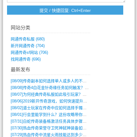
网站分类
网通传奇私服
(680)
新开网通传奇
(704)
网通传奇sf网站
(706)
找网通传奇
(696)
最新发布
[08/09]
传奇副本如何选择单人或多人的不同模式？
[08/08]
传奇4白花金针奇缘任务如何触发？完整攻略解析
[08/07]
为何经典传奇私服如此吸引玩家？深度攻略解析
[08/06]
2019新开传奇游戏，如何快速提升角色等级？
[08/02]
道士玩家在传奇中应如何选择手镯装备？
[08/01]
行会里能学到什么？这份攻略带你全掌握
[07/31]
白蛇传奇装备格激活任务具体步骤是什么？如何完成？
[07/30]
热血传奇荣誉守卫死神弑神装备如何获取与佩戴攻略？
[07/29]
热血传奇中流星火雨技能达到多少级可以开始练装备？