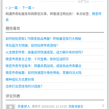
« 上一篇
下一篇 »
网通传奇私服发布网原创文章，转载请注明出处！ 本文标签：
微变传
奇
猜你喜欢
如何轻松获取1.76微变极品神器？终极屠龙技巧大揭秘
贪玩蓝月为饵端，如何玩转传奇游戏？
火龙微变传奇：装备如何快速成型，战力飙升有妙招吗？
微变传奇复古之旅：十问宝典，助你征战四方
微变传奇夺宝秘辛：称霸杀戮战场，成就热血传奇霸业
微变传奇秘籍：如何快速提升角色等级，笑傲玛法大陆
哪种组队方式更好用
怎样打出竞技场的10连胜？
评论列表
1
芳香伊人
发布于 2024/10/1 12:14:02
回复该留言