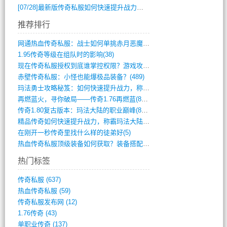
[07/28]
最新版传奇私服如何快速提升战力与获取稀有装备？
推荐排行
网通热血传奇私服：战士如何单挑赤月恶魔？(311)
1.95传奇等级在组队时的影响(38)
现在传奇私服授权到底谁掌控权限？游戏攻略(789)
赤壁传奇私服：小怪也能爆极品装备？(489)
玛法勇士攻略秘笈：如何快速提升战力，称霸(717)
再燃蓝火，寻你破局——传奇1.76再燃蓝(893)
传奇1.80复古版本：玛法大陆的职业巅峰(873)
精品传奇如何快速提升战力，称霸玛法大陆？(392)
在刚开一秒传奇里找什么样的徒弟好(5)
热血传奇私服顶级装备如何获取？装备搭配与(688)
热门标签
传奇私服
(637)
热血传奇私服
(59)
传奇私服发布网
(12)
1.76传奇
(43)
单职业传奇
(137)