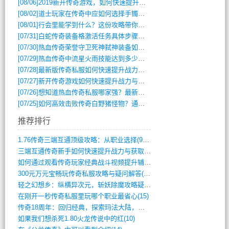
[08/06]
2019新开传奇游戏，如何快速提升角色等级？
[08/02]
道士玩家在传奇中应如何选择手镯装备？
[08/01]
行会里能学到什么？这份攻略带你全掌握
[07/31]
白蛇传奇装备格激活任务具体步骤是什么？如何完成？
[07/30]
热血传奇荣誉守卫死神弑神装备如何获取与佩戴攻略？
[07/29]
热血传奇中流星火雨技能达到多少级可以开始练装备？
[07/28]
最新版传奇私服如何快速提升战力与获取稀有装备？
[07/27]
新开传奇游戏如何快速提升战力与获取稀有装备？
[07/26]
想知道热血传奇私服哪家强？最新排行榜攻略全解析
[07/25]
如何高效击败传奇白野猪怪物？通关技巧全解析
推荐排行
1.76传奇三端互通顶级攻略：从职业选择(972)
三端互通传奇新手如何快速提升战力与获取稀(379)
如何通过观看传奇玩家经典战斗视频提升辅助(661)
300元万元宝畅玩传奇私服攻略与疑问解答(828)
轻之幻想乡：纵横异次元，斩妖除魔攻略疑云(404)
在刚开一秒传奇私服里玩哪个职业最省心(15)
传奇18周年：回归经典，探索玛法大陆，寻(798)
如果我们想杀死1.80火龙传说中的红(10)