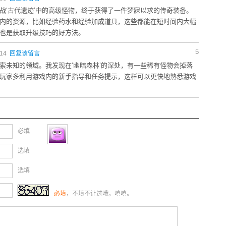
战‘古代遗迹’中的高级怪物，终于获得了一件梦寐以求的传奇装备。
内的资源，比如经验药水和经验加成道具，这些都能在短时间内大幅
也是获取升级技巧的好方法。
5
:14
回复该留言
索未知的领域。我发现在‘幽暗森林’的深处，有一些稀有怪物会掉落
玩家多利用游戏内的新手指导和任务提示，这样可以更快地熟悉游戏
必填
选填
选填
必填
，不填不让过哦，嘻嘻。