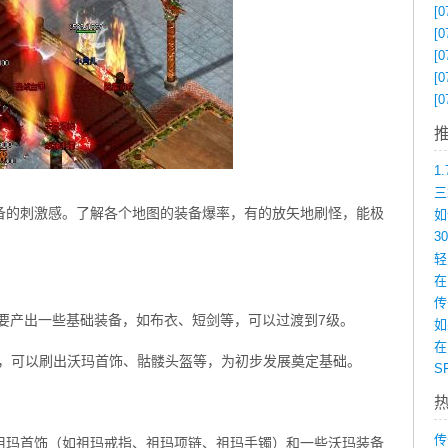
[0
[0
[0
[0
[0
备的刺激感。了解各个地图的装备爆率，有的放矢地刷怪，能极
在
要产出一些基础装备，如布衣、短剑等，可以过渡到7级。
如
在
玩家，可以刷出沃玛首饰、骷髅头盔等，为初步发展奠定基础。
传
祖玛首饰（如祖玛戒指、祖玛项链、祖玛手镯）和一些沃玛装备