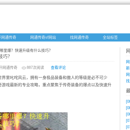
开网通传奇
网通传奇sf网站
找网通传奇
全站标签
备哪里爆？快速升级有什么技巧？
技巧？
网
开网通传奇
887
次阅读
查看评论
新
网
世界里叱咤风云，拥有一身极品装备和傲人的等级是必不可少
找
奇游戏最新的专业攻略，重点聚焦于传奇装备的爆点以及快速升
！
[0
[0
[0
[0
[0