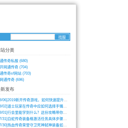
网站分类
通传奇私服
(680)
开网通传奇
(704)
通传奇sf网站
(703)
网通传奇
(696)
最新发布
8/06]
2019新开传奇游戏，如何快速提升角色等级？
8/02]
道士玩家在传奇中应如何选择手镯装备？
8/01]
行会里能学到什么？这份攻略带你全掌握
7/31]
白蛇传奇装备格激活任务具体步骤是什么？如何完成？
7/30]
热血传奇荣誉守卫死神弑神装备如何获取与佩戴攻略？