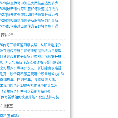
7/29]
热血传奇中流星火雨技能达到多少级可以开始练装备？
7/28]
最新版传奇私服如何快速提升战力与获取稀有装备？
7/27]
新开传奇游戏如何快速提升战力与获取稀有装备？
7/26]
想知道热血传奇私服哪家强？最新排行榜攻略全解析
7/25]
如何高效击败传奇白野猪怪物？通关技巧全解析
推荐排行
1.76传奇三端互通顶级攻略：从职业选择(972)
三端互通传奇新手如何快速提升战力与获取稀(379)
如何通过观看传奇玩家经典战斗视频提升辅助(661)
300元万元宝畅玩传奇私服攻略与疑问解答(828)
轻之幻想乡：纵横异次元，斩妖除魔攻略疑云(404)
刚开一秒传奇私服里玩哪个职业最省心(15)
传奇18周年：回归经典，探索玛法大陆，寻(798)
果我们想杀死1.80火龙传说中的红(10)
《公益传奇》中可以看到介绍(14)
SF传奇新手如何快速升级？职业选择与装备(711)
热门标签
奇私服
(636)