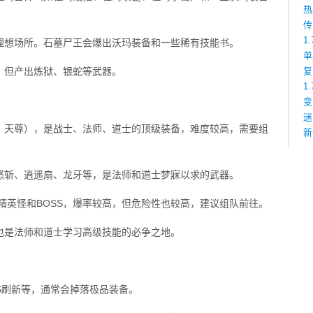
热
传
1
理想场所。石墓尸王会爆出沃玛装备和一些稀有技能书。
单
，但产出炼狱、银蛇等武器。
复
1
变
迷
、天尊），是战士、法师、道士的顶级装备，难度较高，需要组
新
怒斩、逍遥扇、龙牙等，是法师和道士梦寐以求的武器。
精英怪和BOSS，爆率较高，但危险性也较高，建议组队前往。
也是法师和道士学习高级技能的必争之地。
S刷新等，通常会掉落极品装备。