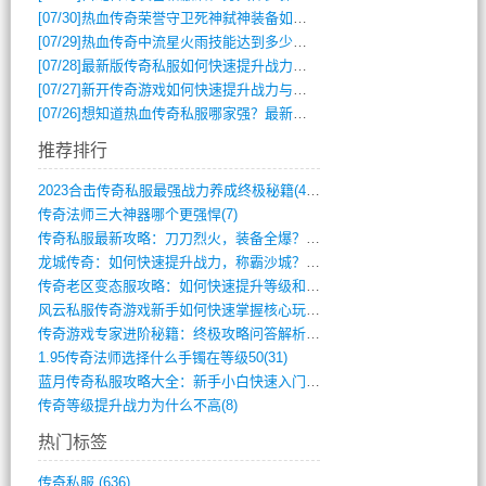
[07/30]
热血传奇荣誉守卫死神弑神装备如何获取与佩戴攻略？
[07/29]
热血传奇中流星火雨技能达到多少级可以开始练装备？
[07/28]
最新版传奇私服如何快速提升战力与获取稀有装备？
[07/27]
新开传奇游戏如何快速提升战力与获取稀有装备？
[07/26]
想知道热血传奇私服哪家强？最新排行榜攻略全解析
推荐排行
2023合击传奇私服最强战力养成终极秘籍(428)
传奇法师三大神器哪个更强悍(7)
传奇私服最新攻略：刀刀烈火，装备全爆？攻(813)
龙城传奇：如何快速提升战力，称霸沙城？(802)
传奇老区变态服攻略：如何快速提升等级和战(379)
风云私服传奇游戏新手如何快速掌握核心玩法(616)
传奇游戏专家进阶秘籍：终极攻略问答解析(848)
1.95传奇法师选择什么手镯在等级50(31)
蓝月传奇私服攻略大全：新手小白快速入门指(386)
传奇等级提升战力为什么不高(8)
热门标签
传奇私服
(636)