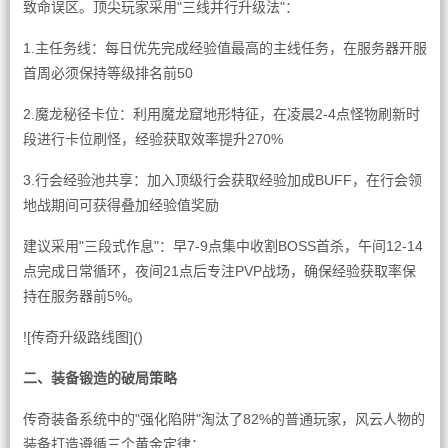
致命误区。顶尖玩家采用"三线并行升级法"：
1.主任务线：每日优先完成经验值最高的主线任务，在服务器开服
首周必须保持等级排名前50
2.魔龙秘径卡位：利用魔龙窟地形特征，在凌晨2-4点怪物刷新时
段进行卡位刷怪，经验获取效率提升270%
3.行会经验池共享：加入顶级行会获取经验加成BUFF，在行会领
地战期间可获得叠加经验值奖励
建议采用"三段式作息"：早7-9点集中收割BOSS首杀，午间12-14
点完成日常循环，夜间21点后专注PVP战场，确保经验获取率保
持在服务器前5%。
![传奇升级路线图]()
二、装备锻造的破局策略
传奇装备系统中的"强化陷阱"淘汰了82%的普通玩家，风云人物的
装备打造遵循三个黄金定律：