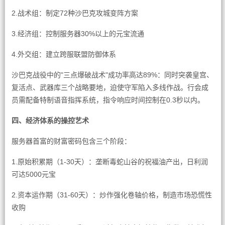
2.战术组：制定72种沙巴克攻城变阵方案
3.经济组：控制服务器30%以上的元宝流通
4.外交组：建立跨服联盟防御体系
沙巴克战役中的"三点爆破战术"成功率高达89%：同时突袭皇宫、
复活点、武器库三个战略要地，迫使守军陷入多线作战。行会成
员需配备特制语音指挥系统，指令响应时间控制在0.3秒以内。
四、经济体系的操控艺术
服务器首富的财富密码包含三个阶段：
1.原始积累期（1-30天）：垄断毒蛇山谷的祝福油产出，日利润
可达5000元宝
2.资本运作期（31-60天）：炒作强化卷轴价格，制造市场恐慌性
收购