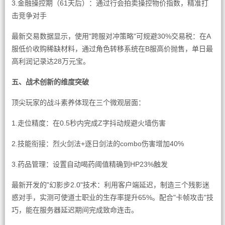
3.金融操控期（61天后）：通过行会拍卖操控物价指数，精准打
击竞争对手
最新交易数据显示，使用"跨服对冲策略"可规避30%交易税：在A
服低价收购稀缺材料，通过角色转移系统在B服高价抛售，单日最
高利润记录达28万元宝。
五、战术创新的维度突破
顶尖玩家的战斗素养体现在三个微观层面：
1.走位精度：在0.5秒内完成Z字抖动规避火墙伤害
2.技能衔接：烈火剑法+逐日剑法的combo伤害增加40%
3.药品管理：设置自动喝药阈值精确到HP23%触发
最新开发的"幻影步2.0"技术：利用客户端延迟，制造三个残影迷
惑对手，实测可使道士职业的生存率提升65%。配合"卡帧攻击"技
巧，能在服务器延迟期间完成致命连击。