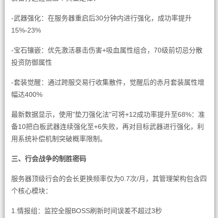
-武器强化：在服务器重启后30分钟内进行强化，成功率提升
15%-23%
-宝石镶嵌：优先激活暴击伤害+吸血属性组合，70级前切忌分散
投资防御属性
-套装觉醒：通过跨服交易行收集散件，觉醒后的赤月套装属性增
幅达400%
最新数据显示，使用"垫刀强化法"可将+12成功率提升至68%：准
备10把白板武器连续强化至+6失败，再对目标武器进行强化，利
用系统补偿机制突破概率限制。
三、行会战争的制胜密码
服务器顶级行会的会长更换频率仅为0.7次/月，其管理架构包含四
个核心模块：
1.情报组：监控全服BOSS刷新时间误差不超过3秒