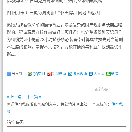
|超变单职业|自动免费离婚|即时生效|清空婚姻成就榜|
|怀旧月卡|尸王殿每周刷新1个|7天|禁止同地图组队|
离婚系统看似简单的操作背后，涉及复杂的财产规则与长期战略
影响。建议玩家在操作前做好三项准备：①完整备份聊天记录作
为纠纷凭证②提前72小时转移核心装备③计算属性损失对当前副
本进度的影响。掌握本文技巧，方能在情感与利益间找到最优平
衡点。
分享到：
QQ空间
新浪微博
腾讯微博
人人网
微信
« 上一篇
下一篇 »
网通传奇私服发布网原创文章，转载请注明出处！ 本文标签：
传奇私
服
猜你喜欢