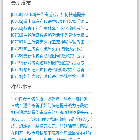
最新发布
[08/06]
2019新开传奇游戏，如何快速提升角色等级？
[08/02]
道士玩家在传奇中应如何选择手镯装备？
[08/01]
行会里能学到什么？这份攻略带你全掌握
[07/31]
白蛇传奇装备格激活任务具体步骤是什么？如何完成？
[07/30]
热血传奇荣誉守卫死神弑神装备如何获取与佩戴攻略？
[07/29]
热血传奇中流星火雨技能达到多少级可以开始练装备？
[07/28]
最新版传奇私服如何快速提升战力与获取稀有装备？
[07/27]
新开传奇游戏如何快速提升战力与获取稀有装备？
[07/26]
想知道热血传奇私服哪家强？最新排行榜攻略全解析
[07/25]
如何高效击败传奇白野猪怪物？通关技巧全解析
推荐排行
1.76传奇三端互通顶级攻略：从职业选择(972)
三端互通传奇新手如何快速提升战力与获取稀(379)
如何通过观看传奇玩家经典战斗视频提升辅助(661)
300元万元宝畅玩传奇私服攻略与疑问解答(828)
轻之幻想乡：纵横异次元，斩妖除魔攻略疑云(404)
在刚开一秒传奇私服里玩哪个职业最省心(15)
传奇18周年：回归经典，探索玛法大陆，寻(798)