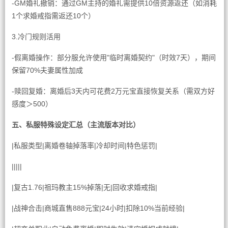
-GM婚礼撤销：通过GM主持的婚礼需提供10倍资源返还（如消耗
1个求婚戒指需返还10个）
3.冷门规则活用
-假离婚操作：部分服允许使用"临时离婚契约"（时效7天），期间
保留70%夫妻属性加成
-赎回复婚：离婚后3天内可花费2万元宝直接恢复关系（需双方好
感度＞500）
五、私服特殊设定汇总（主流版本对比）
|私服类型|离婚卷轴掉落率|冷却时间|特色惩罚|
|||||
|复古1.76|祖玛教主15%掉落|无|回收求婚戒指|
|战神合击|商城直售888元宝|24小时|扣除10%当前经验|