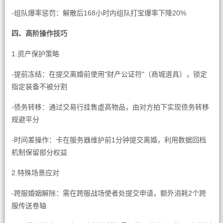
-组队爆率惩罚：解散后168小时内组队打宝爆率下降20%
四、高阶操作技巧
1.资产保护策略
-提前冻结：在提交离婚前使用"财产公证符"（商城道具），锁定
指定装备不被分割
-债务转移：通过交易行挂售虚高物品，由对方拍下实现债务转移
规避平分
-时间差操作：卡在服务器维护前1分钟提交离婚，利用数据回档
机制保留部分权益
2.特殊场景应对
-跨服婚姻解除：需在跨服战场使者处提交申请，额外消耗2个跨
服传送卷轴