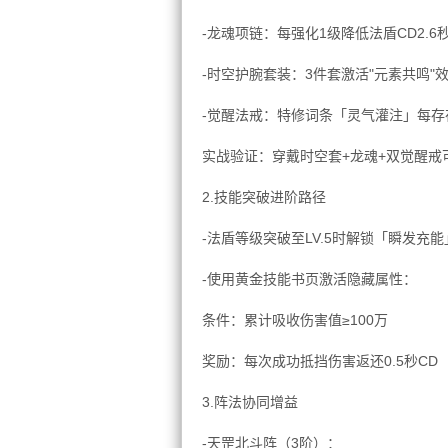
-龙魂项链：每强化1级降低法盾CD2.6
-时空护腕套装：3件套激活"元素共鸣"
-觉醒法戒：特修词条「灵气灌注」每存
实战验证：穿戴时空套+龙魂+双觉醒戒可
2.技能突破进阶路径
-法盾等级突破至LV.5时解锁「瞬发充能
-使用黄金技能书页激活隐藏属性：
条件：累计吸收伤害值≥100万
奖励：每次成功抵挡伤害返还0.5秒CD
3.阵法协同增益
-天罡北斗阵（3阶）：