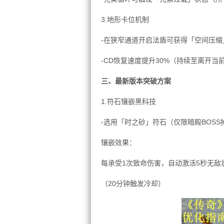
3.地形卡位机制
-在狭窄通道开启法盾可获得「空间压缩
-CD恢复速度提升30%（持续至离开当
三、最新版本突破方案
1.符石镶嵌黑科技
-选用「时之砂」符石（仅限暗殿BOSS
镶嵌效果：
每承受1次致命伤害，自动激活5秒无敌
（20分钟触发冷却）