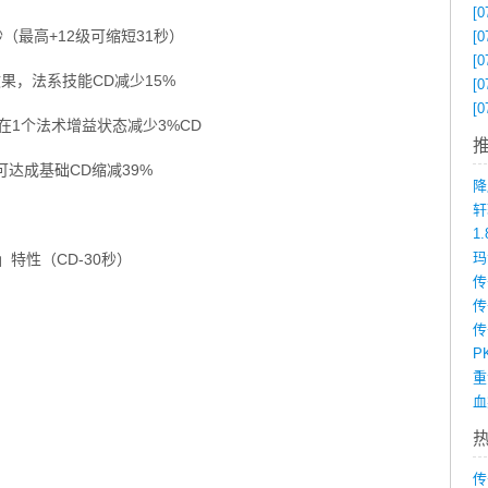
[0
秒（最高+12级可缩短31秒）
[0
[0
效果，法系技能CD减少15%
[0
[0
在1个法术增益状态减少3%CD
达成基础CD缩减39%
降
1
」特性（CD-30秒）
传
P
传