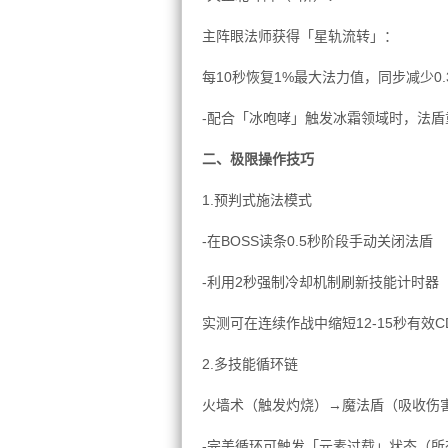
主阵眼法师获得「星轨流转」：
每10秒恢复1%最大法力值，同步减少0.
-配合「冰咆哮」触发冰霜领域时，法盾
二、极限操作技巧
1.预判式施法模式
-在BOSS读条0.5秒阶段手动关闭法盾
-利用2秒强制冷却机制刷新技能计时器
实测可在连续作战中缩短12-15秒有效C
2.多技能循环链
火墙术（触发灼烧）→魔法盾（吸收伤
-完美循环可触发「元素过载」状态（所