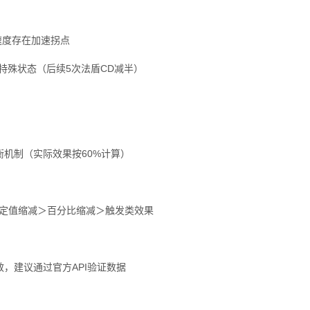
速度存在加速拐点
特殊状态（后续5次法盾CD减半）
衡机制（实际效果按60%计算）
固定值缩减＞百分比缩减＞触发类效果
，建议通过官方API验证数据