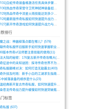
7/31]
白蛇传奇装备格激活任务具体步骤是什么？如何完成？
7/30]
热血传奇荣誉守卫死神弑神装备如何获取与佩戴攻略？
7/29]
热血传奇中流星火雨技能达到多少级可以开始练装备？
7/28]
最新版传奇私服如何快速提升战力与获取稀有装备？
7/27]
新开传奇游戏如何快速提升战力与获取稀有装备？
推荐排行
魔之战：神器掉落点都在哪儿？(579)
轩辕传奇私服怀旧服新手如何快速掌握职业选(993)
.80版本传奇sf法师要注意技能的使用(11)
玛法大陆的秘密：176复古新开传奇攻略大(486)
传奇征途中的未知谜团：探寻传奇世界不为人(595)
奇私服巅峰对决：如何打造无敌霸主(403)
传奇外挂及时雨：新手小白的江湖求生指南(802)
K中掉落装备的顺序是什么(23)
重温经典新开复古传奇私服，如何快速提升等(392)
血染苍龙传奇战力提升缓慢如何快速突破瓶颈(654)
热门标签
奇私服
(637)