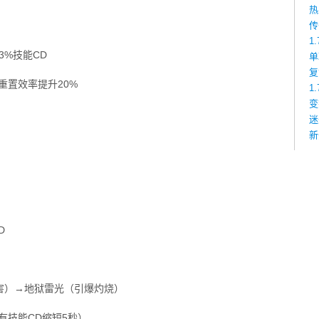
热
传
1
3%技能CD
单
复
重置效率提升20%
1
变
迷
新
D
害）→地狱雷光（引爆灼烧）
有技能CD缩短5秒）