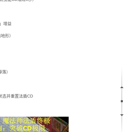
」增益
前地形）
掉落）
状态并重置法盾CD