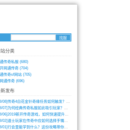
网站分类
通传奇私服
(680)
开网通传奇
(704)
通传奇sf网站
(705)
网通传奇
(696)
最新发布
8/08]
传奇4白花金针奇缘任务如何触发？完整攻略解析
8/07]
为何经典传奇私服如此吸引玩家？深度攻略解析
8/06]
2019新开传奇游戏，如何快速提升角色等级？
8/02]
道士玩家在传奇中应如何选择手镯装备？
8/01]
行会里能学到什么？这份攻略带你全掌握