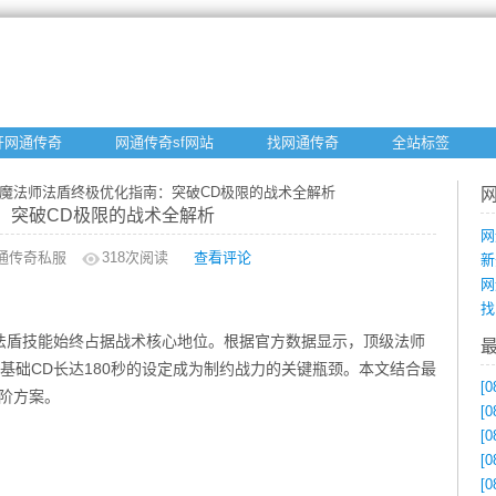
开网通传奇
网通传奇sf网站
找网通传奇
全站标签
》魔法师法盾终极优化指南：突破CD极限的战术全解析
：突破CD极限的战术全解析
网
通传奇私服
318
次阅读
查看评论
新
网
找
法盾技能始终占据战术核心地位。根据官方数据显示，顶级法师
但基础CD长达180秒的设定成为制约战力的关键瓶颈。本文结合最
[0
阶方案。
[0
[0
[0
[0