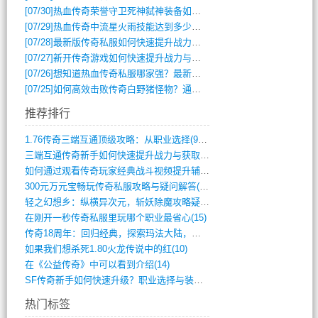
[07/30]
热血传奇荣誉守卫死神弑神装备如何获取与佩戴攻略？
[07/29]
热血传奇中流星火雨技能达到多少级可以开始练装备？
[07/28]
最新版传奇私服如何快速提升战力与获取稀有装备？
[07/27]
新开传奇游戏如何快速提升战力与获取稀有装备？
[07/26]
想知道热血传奇私服哪家强？最新排行榜攻略全解析
[07/25]
如何高效击败传奇白野猪怪物？通关技巧全解析
推荐排行
1.76传奇三端互通顶级攻略：从职业选择(972)
三端互通传奇新手如何快速提升战力与获取稀(379)
如何通过观看传奇玩家经典战斗视频提升辅助(661)
300元万元宝畅玩传奇私服攻略与疑问解答(828)
轻之幻想乡：纵横异次元，斩妖除魔攻略疑云(404)
在刚开一秒传奇私服里玩哪个职业最省心(15)
传奇18周年：回归经典，探索玛法大陆，寻(798)
如果我们想杀死1.80火龙传说中的红(10)
在《公益传奇》中可以看到介绍(14)
SF传奇新手如何快速升级？职业选择与装备(711)
热门标签