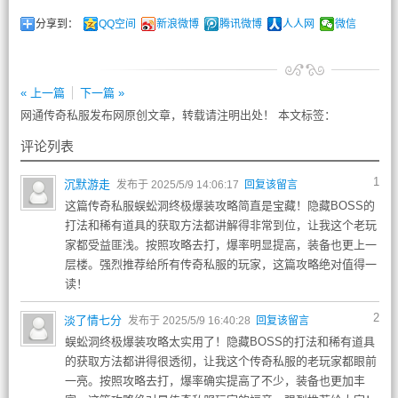
分享到：
QQ空间
新浪微博
腾讯微博
人人网
微信
« 上一篇
下一篇 »
网通传奇私服发布网原创文章，转载请注明出处！ 本文标签：
评论列表
1
沉默游走
发布于 2025/5/9 14:06:17
回复该留言
这篇传奇私服蜈蚣洞终极爆装攻略简直是宝藏！隐藏BOSS的
打法和稀有道具的获取方法都讲解得非常到位，让我这个老玩
家都受益匪浅。按照攻略去打，爆率明显提高，装备也更上一
层楼。强烈推荐给所有传奇私服的玩家，这篇攻略绝对值得一
读！
2
淡了情七分
发布于 2025/5/9 16:40:28
回复该留言
蜈蚣洞终极爆装攻略太实用了！隐藏BOSS的打法和稀有道具
的获取方法都讲得很透彻，让我这个传奇私服的老玩家都眼前
一亮。按照攻略去打，爆率确实提高了不少，装备也更加丰