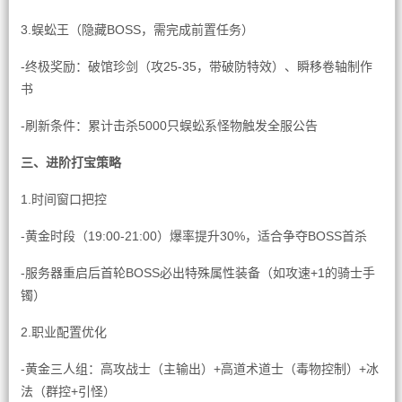
3.蜈蚣王（隐藏BOSS，需完成前置任务）
-终极奖励：破馆珍剑（攻25-35，带破防特效）、瞬移卷轴制作
书
-刷新条件：累计击杀5000只蜈蚣系怪物触发全服公告
三、进阶打宝策略
1.时间窗口把控
-黄金时段（19:00-21:00）爆率提升30%，适合争夺BOSS首杀
-服务器重启后首轮BOSS必出特殊属性装备（如攻速+1的骑士手
镯）
2.职业配置优化
-黄金三人组：高攻战士（主输出）+高道术道士（毒物控制）+冰
法（群控+引怪）