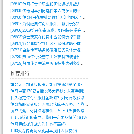
[08/10]
传奇打金单职业如何快速提升战力与装备获取？
[08/09]
传奇副本如何选择单人或多人的不同模式？
[08/08]
传奇4白花金针奇缘任务如何触发？完整攻略解析
[08/07]
为何经典传奇私服如此吸引玩家？深度攻略解析
[08/06]
2019新开传奇游戏，如何快速提升角色等级？
[08/02]
道士玩家在传奇中应如何选择手镯装备？
[08/01]
行会里能学到什么？这份攻略带你全掌握
[07/31]
白蛇传奇装备格激活任务具体步骤是什么？如何完成？
[07/30]
热血传奇荣誉守卫死神弑神装备如何获取与佩戴攻略？
[07/29]
热血传奇中流星火雨技能达到多少级可以开始练装备？
推荐排行
黄金天下加速版传奇，如何快速制霸全服？(948)
传奇中变176复古版攻略大揭秘：从新手到(344)
长久稳定传奇私服打金攻略？如何高效获取资(415)
传奇私服公益服：凶险玛法纵横攻略，问鼎巅(840)
凌空飞渡：化身陆地神仙，草上飞外挂攻略(341)
在1.76版的传奇中，我们一定要尽快学习(13)
传奇等级提升战力为什么不高(8)
1.80火龙传奇玩家刷副本找什么队友(9)