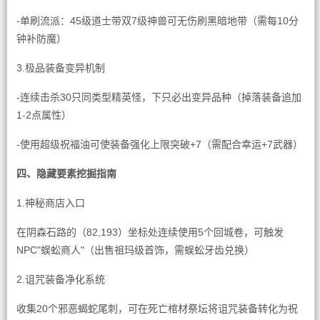
-单刷流派：45级道士带双7级神兽可无伤刷黑暗地带（需每10分
钟补防魔）
3.极品装备变异机制
-连续击杀30只同类型精英怪，下只必出变异品种（掉落装备追加
1-2点属性）
-使用超级祝福油可使装备强化上限突破+7（需配合幸运+7武器）
四、隐藏要素挖掘指南
1.神秘商店入口
在阴森石路的（82,193）坐标处连续使用5个回城卷，可触发
NPC"蜈蚣商人"（出售祖玛级首饰，需蜈蚣牙齿兑换）
2.诅咒装备净化系统
收集20个邪恶蝎蛇尾刺，可在死亡棺材祭坛将诅咒装备转化为祝