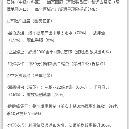
石路（中级材料区）、幽冥回廊（基础装备区）和远古祭坛（隐
藏地图入口）。每个区域产出资源呈现阶梯式分布：
1.基础产出层（幽冥回廊）
-黑色恶蛆：爆率稳定产出中量太阳水（70%）、战神油
（15%）、魔血手镯（8%）
-巨型蠕虫：必爆2000金币+随机首饰（蛇眼戒指/凤凰明珠）
-特殊事件：每30分钟刷新黄金蠕虫（爆出金条+祝福油）
2.中级资源层（黑暗地带）
-邪恶钳虫（精英）：三职业22级套装（60%）、半月弯刀
（15%）、魔杖级别武器（10%）
-跳跳蜂集群：叠加爆率机制（单次击杀30%概率出炼狱，连续击
杀10只提升至65%）
-地形技巧：利用狭窄通道布火墙，法师单刷效率提升300%