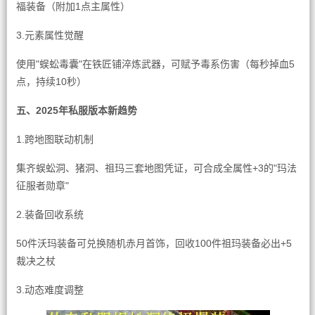
福装备（附加1点主属性）
3.元素属性觉醒
使用"蜈蚣毒囊"在铁匠铺淬炼武器，可赋予毒系伤害（每秒掉血5
点，持续10秒）
五、2025年私服版本新趋势
1.跨地图联动机制
集齐蜈蚣洞、猪洞、祖玛三套地图凭证，可合成全属性+3的"玛法
征服者勋章"
2.装备回收系统
50件沃玛装备可兑换随机赤月首饰，回收100件祖玛装备必出+5
裁决之杖
3.动态难度调整