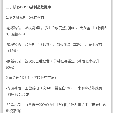
二、核心BOSS战利品数据库
1.暗之触龙神（死亡棺材）
-必爆物品：龙纹剑碎片（3个合成完整武器）、天龙盔甲（防御5-
8，魔御4-5）
-概率掉落：召唤神兽（18%）、烈火剑法（22%）、骨玉权杖
（12%）
-刷新机制：首次死亡后触发30分钟狂暴重生（掉落概率提升
50%）
2.黄金邪钳领主（黑暗地带二层）
-专属掉落：圣战戒指（攻0-8，带吸血3%）、冰咆哮技能残页
（集齐5张合成）
-特殊机制：血量低于20%召唤四只强化黑色恶蛆护卫（击破后必
出祝福油）