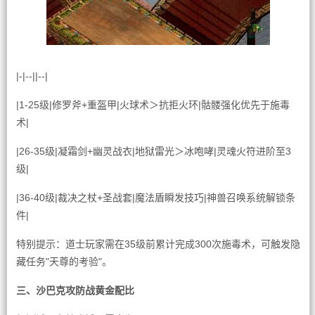
|-|--||--|
|1-25级|修罗斧+重盔甲|火球术＞抗拒火环|骷髅强化优先于施毒
术|
|26-35级|凝霜剑+幽灵战衣|地狱雷光＞冰咆哮|灵魂火符进阶至3
级|
|36-40级|裁决之杖+圣战套|魔法盾瞬发技巧|神兽召唤系统解锁条
件|
特别提示：道士玩家需在35级前累计完成300次施毒术，可触发隐
藏任务"天尊的考验"。
三、沙巴克攻防战黄金配比