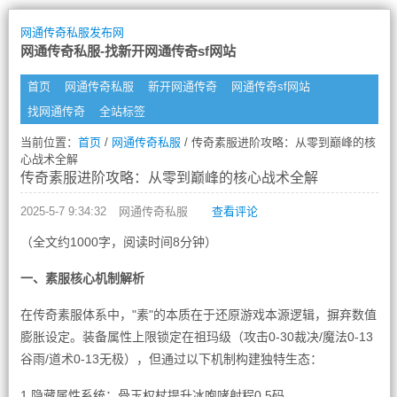
网通传奇私服发布网
网通传奇私服-找新开网通传奇sf网站
首页
网通传奇私服
新开网通传奇
网通传奇sf网站
找网通传奇
全站标签
当前位置：
首页
/
网通传奇私服
/ 传奇素服进阶攻略：从零到巅峰的核
心战术全解
传奇素服进阶攻略：从零到巅峰的核心战术全解
2025-5-7 9:34:32
网通传奇私服
查看评论
（全文约1000字，阅读时间8分钟）
一、素服核心机制解析
在传奇素服体系中，"素"的本质在于还原游戏本源逻辑，摒弃数值
膨胀设定。装备属性上限锁定在祖玛级（攻击0-30裁决/魔法0-13
谷雨/道术0-13无极），但通过以下机制构建独特生态：
1.隐藏属性系统：骨玉权杖提升冰咆哮射程0.5码