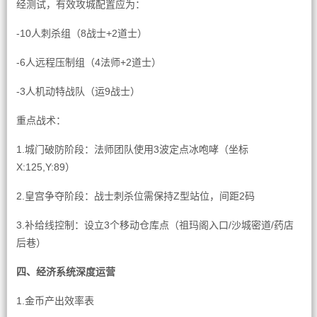
经测试，有效攻城配置应为：
-10人刺杀组（8战士+2道士）
-6人远程压制组（4法师+2道士）
-3人机动特战队（运9战士）
重点战术：
1.城门破防阶段：法师团队使用3波定点冰咆哮（坐标
X:125,Y:89）
2.皇宫争夺阶段：战士刺杀位需保持Z型站位，间距2码
3.补给线控制：设立3个移动仓库点（祖玛阁入口/沙城密道/药店
后巷）
四、经济系统深度运营
1.金币产出效率表