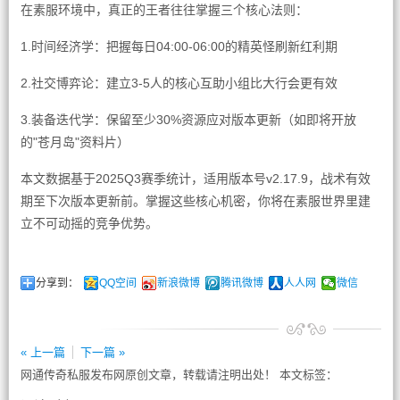
在素服环境中，真正的王者往往掌握三个核心法则：
1.时间经济学：把握每日04:00-06:00的精英怪刷新红利期
2.社交博弈论：建立3-5人的核心互助小组比大行会更有效
3.装备迭代学：保留至少30%资源应对版本更新（如即将开放
的"苍月岛"资料片）
本文数据基于2025Q3赛季统计，适用版本号v2.17.9，战术有效
期至下次版本更新前。掌握这些核心机密，你将在素服世界里建
立不可动摇的竞争优势。
分享到：
QQ空间
新浪微博
腾讯微博
人人网
微信
« 上一篇
下一篇 »
网通传奇私服发布网原创文章，转载请注明出处！ 本文标签：