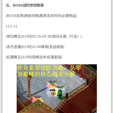
五、BOSS战时序控制表
|BOSS名称|刷新间隔|推荐击杀时间|必爆物品|
|-|-|--|-|
|祖玛教主|4小时|02:15-02:30|祖玛头像（行会）|
|赤月恶魔|6小时|11:00峰值|圣战戒指|
|虹魔教主|3小时|错峰战术|虹魔套装|