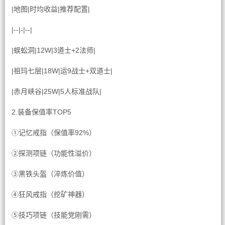
|地图|时均收益|推荐配置|
|--|-|--|
|蜈蚣洞|12W|3道士+2法师|
|祖玛七层|18W|运9战士+双道士|
|赤月峡谷|25W|5人标准战队|
2.装备保值率TOP5
①记忆戒指（保值率92%）
②探测项链（功能性溢价）
③黑铁头盔（淬炼价值）
④狂风戒指（挖矿神器）
⑤技巧项链（技能党刚需）