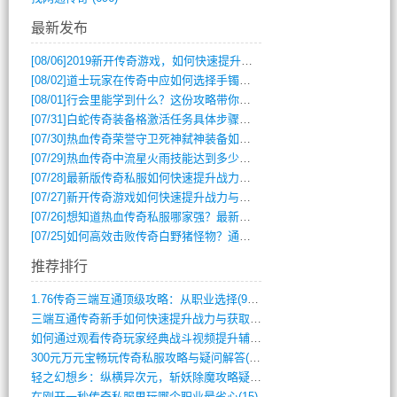
最新发布
[08/06]
2019新开传奇游戏，如何快速提升角色等级？
[08/02]
道士玩家在传奇中应如何选择手镯装备？
[08/01]
行会里能学到什么？这份攻略带你全掌握
[07/31]
白蛇传奇装备格激活任务具体步骤是什么？如何完成？
[07/30]
热血传奇荣誉守卫死神弑神装备如何获取与佩戴攻略？
[07/29]
热血传奇中流星火雨技能达到多少级可以开始练装备？
[07/28]
最新版传奇私服如何快速提升战力与获取稀有装备？
[07/27]
新开传奇游戏如何快速提升战力与获取稀有装备？
[07/26]
想知道热血传奇私服哪家强？最新排行榜攻略全解析
[07/25]
如何高效击败传奇白野猪怪物？通关技巧全解析
推荐排行
1.76传奇三端互通顶级攻略：从职业选择(972)
三端互通传奇新手如何快速提升战力与获取稀(379)
如何通过观看传奇玩家经典战斗视频提升辅助(661)
300元万元宝畅玩传奇私服攻略与疑问解答(828)
轻之幻想乡：纵横异次元，斩妖除魔攻略疑云(404)
在刚开一秒传奇私服里玩哪个职业最省心(15)