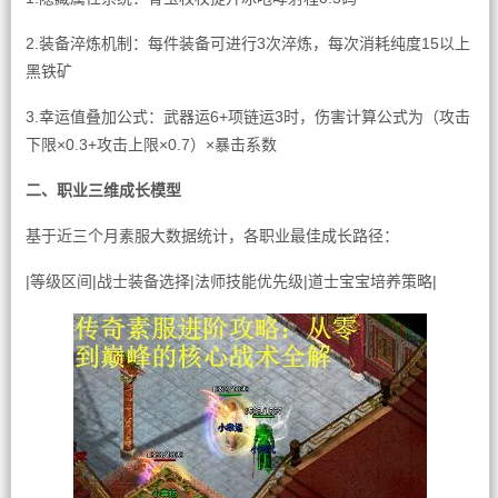
2.装备淬炼机制：每件装备可进行3次淬炼，每次消耗纯度15以上
黑铁矿
3.幸运值叠加公式：武器运6+项链运3时，伤害计算公式为（攻击
下限×0.3+攻击上限×0.7）×暴击系数
二、职业三维成长模型
基于近三个月素服大数据统计，各职业最佳成长路径：
|等级区间|战士装备选择|法师技能优先级|道士宝宝培养策略|