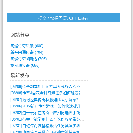
网站分类
网通传奇私服
(680)
新开网通传奇
(704)
网通传奇sf网站
(706)
找网通传奇
(696)
最新发布
[08/09]
传奇副本如何选择单人或多人的不同模式？
[08/08]
传奇4白花金针奇缘任务如何触发？完整攻略解析
[08/07]
为何经典传奇私服如此吸引玩家？深度攻略解析
[08/06]
2019新开传奇游戏，如何快速提升角色等级？
[08/02]
道士玩家在传奇中应如何选择手镯装备？
[08/01]
行会里能学到什么？这份攻略带你全掌握
[07/31]
白蛇传奇装备格激活任务具体步骤是什么？如何完成？
[07/30]
热血传奇荣誉守卫死神弑神装备如何获取与佩戴攻略？