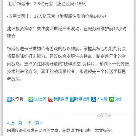
-初阶神威卡：2.8亿元宝（波动区间±15%）
-五星觉醒卡：17.5亿元宝（附魔属性影响价格±40%）
建议投资策略：关注魔龙血域产出波动，在服务器维护前12小时
建仓
神威传送卡已重构传奇游戏的战略维度，掌握其核心机制的行会
将获得降维打击能力。建议结合本服生态特点，制定差异化的空
间战略，重点关注即将开放的"破碎虚空"资料片，预判下一代传送
技术的进化方向。真正的战场掌控者，永远领先三个传送坐标思
考战局。
分享到：
QQ空间
新浪微博
腾讯微博
人人网
微信
« 上一篇
下一篇 »
网通传奇私服发布网原创文章，转载请注明出处！ 本文标签：