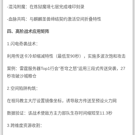
-混沌附魔：在炼狱魔境七层完成魂印刻录
-血脉共鸣：与麒麟圣兽缔结契约激活空间折叠特性
四、高阶战术应用矩阵
1.闪电奇袭战术：
利用传送卡冷却缩减特性（最低至90秒），实施多波次饱和攻击
案例：雷霆服务器Top1行会"苍穹之怒"运用三段式传送突袭，27
秒攻破沙城粮仓
2.空间陷阱构筑：
在祖玛教主大厅设置镜像坐标，诱导敌方传送至预设火力网
数据验证：该战术使敌方主力部队生存时间缩短至11.3秒
3.跨维度资源收割：