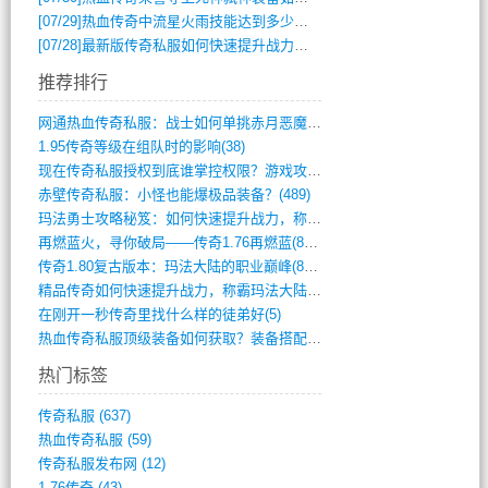
[07/29]
热血传奇中流星火雨技能达到多少级可以开始练装备？
[07/28]
最新版传奇私服如何快速提升战力与获取稀有装备？
推荐排行
网通热血传奇私服：战士如何单挑赤月恶魔？(311)
1.95传奇等级在组队时的影响(38)
现在传奇私服授权到底谁掌控权限？游戏攻略(789)
赤壁传奇私服：小怪也能爆极品装备？(489)
玛法勇士攻略秘笈：如何快速提升战力，称霸(717)
再燃蓝火，寻你破局——传奇1.76再燃蓝(893)
传奇1.80复古版本：玛法大陆的职业巅峰(873)
精品传奇如何快速提升战力，称霸玛法大陆？(392)
在刚开一秒传奇里找什么样的徒弟好(5)
热血传奇私服顶级装备如何获取？装备搭配与(688)
热门标签
传奇私服
(637)
热血传奇私服
(59)
传奇私服发布网
(12)
1.76传奇
(43)