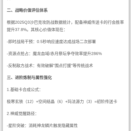
二、战略价值评估体系
根据2025Q3沙巴克攻防战数据统计，配备神威传送卡的行会胜率
提升37.8%。其核心价值体现在：
-即时战局干预：0.5秒响应速度达成战场二次部署
-资源点抢占：魔龙血域/赤月祭坛争夺效率提升286%
-反制敌方战术：有效破解"围点打援"等传统战术
三、进阶炼制与属性强化
1.基础卡合成公式：
极寒玄铁（12）+空间结晶（6）+玛法源力（3）=初阶传送卡
2.神威觉醒路径：
-星阶突破：消耗神龙鳞片触发隐藏属性