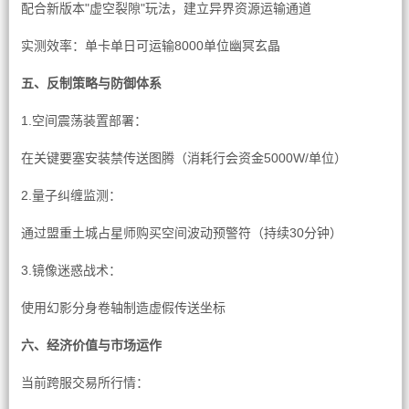
配合新版本"虚空裂隙"玩法，建立异界资源运输通道
实测效率：单卡单日可运输8000单位幽冥玄晶
五、反制策略与防御体系
1.空间震荡装置部署：
在关键要塞安装禁传送图腾（消耗行会资金5000W/单位）
2.量子纠缠监测：
通过盟重土城占星师购买空间波动预警符（持续30分钟）
3.镜像迷惑战术：
使用幻影分身卷轴制造虚假传送坐标
六、经济价值与市场运作
当前跨服交易所行情：