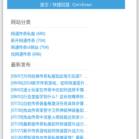
网站分类
网通传奇私服
(680)
新开网通传奇
(704)
网通传奇sf网站
(704)
找网通传奇
(696)
最新发布
[08/07]
为何经典传奇私服如此吸引玩家？深度攻略解析
[08/06]
2019新开传奇游戏，如何快速提升角色等级？
[08/02]
道士玩家在传奇中应如何选择手镯装备？
[08/01]
行会里能学到什么？这份攻略带你全掌握
[07/31]
白蛇传奇装备格激活任务具体步骤是什么？如何完成？
[07/30]
热血传奇荣誉守卫死神弑神装备如何获取与佩戴攻略？
[07/29]
热血传奇中流星火雨技能达到多少级可以开始练装备？
[07/28]
最新版传奇私服如何快速提升战力与获取稀有装备？
[07/27]
新开传奇游戏如何快速提升战力与获取稀有装备？
[07/26]
想知道热血传奇私服哪家强？最新排行榜攻略全解析