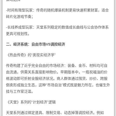
-时间有限型玩家：传奇的随机爆装机制更易快速积累财富，适合
碎片化游戏节奏；
-长线养成型玩家：天堂系列稳定的数值成长曲线与公会协作体系
更具可规划性。
二、经济系统：自由市场VS调控经济
《热血传奇》的“类现实经济学”
传奇构建了近乎完全自由的市场经济：装备、金币、材料均可自
由流通，供需关系直接影响物价。早期版本中，一瓶祝福油的价
格波动即可折射全服经济状况。商人群体通过囤货、炒价、跨服
倒卖形成独立生态，这种“市场自治”模式既是魅力所在，也催生外
挂与工作室泛滥。
《天堂》系列的“计划经济”逻辑
天堂系列通过绑定道具、限制交易、动态掉落调控经济。例如