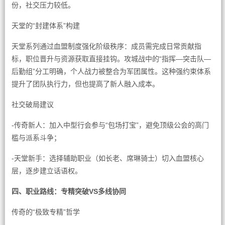
份，社交压力较低。
天堂的“封建体系”构建
天堂系列通过血盟制度强化阶级秩序：成员需完成日常贡献指
标，职位晋升与资源获取直接挂钩。攻城战中的“指挥—突击队—
后勤组”分工明确，个人战力被整合为军团属性。这种强约束体系
提升了团队执行力，但也提高了新人融入成本。
社交破局建议
-传奇新人：加入中型行会参与“包场打宝”，避免顶级公会的高门
槛与派系斗争；
-天堂新手：选择辅助职业（如长老、席琳骑士）切入血盟核心
层，逐步建立话语权。
四、职业路线：专精突破VS多线协同
传奇的“极致专精”哲学