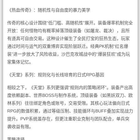
《热血传奇》：随机性与自由度的暴力美学
传奇的核心设计围绕“低门槛、高随机性”展开。装备爆率机制完全
开放：任何怪物均有概率掉落顶级装备（如屠龙、裁决），且所
有道具可自由交易。这种设计催生了全民打宝的狂热生态，玩家
通过时间与运气的双重博弈实现阶层跃迁。经典PK机制“红名爆
装”进一步放大了风险收益，沙巴克攻城战中的“爆装狂欢”成为玩
家集体记忆。
《天堂》系列：规则化与长线培育的日式RPG基因
相较之下，《天堂》系列更强调“规则内的策略闭环”。装备产出高
度依赖副本、世界BOSS与制作系统，顶级装备（如黑妖双刀、欧
林系列）往往绑定角色或账号，交易受限。其核心玩法偏向日式
RPG的数值积累，通过等级压制、技能循环与BUFF叠加实现战力
提升。PVP系统虽存在，但更注重职业克制与团队配合，单兵突
袭收益有限。
策略选择