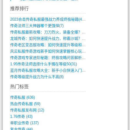
推荐排行
2023合击传奇私服最强战力养成终极秘籍(428)
传奇法师三大神器哪个更强悍(7)
传奇私服最新攻略：刀刀烈火，装备全爆？攻(813)
龙城传奇：如何快速提升战力，称霸沙城？(802)
传奇老区变态服攻略：如何快速提升等级和战(379)
风云私服传奇游戏新手如何快速掌握核心玩法(616)
传奇游戏专家进阶秘籍：终极攻略问答解析(848)
1.95传奇法师选择什么手镯在等级50(31)
蓝月传奇私服攻略大全：新手小白快速入门指(386)
传奇等级提升战力为什么不高(8)
热门标签
传奇私服
(636)
热血传奇私服
(59)
传奇私服发布网
(12)
1.76传奇
(43)
单职业传奇
(137)
复古传奇
(44)