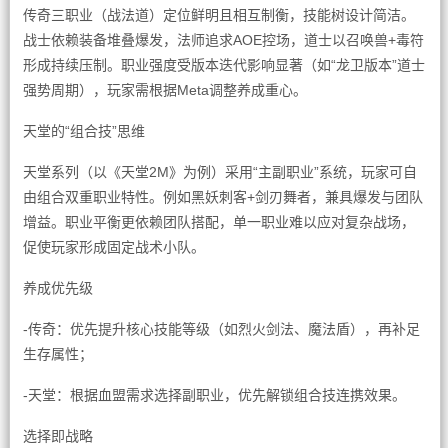
传奇三职业（战法道）定位鲜明且相互制衡，技能树设计简洁。
战士依赖装备堆叠爆发，法师追求AOE控场，道士以召唤兽+毒符
形成持续压制。职业强度受版本迭代影响显著（如“龙卫版本”道士
强势周期），玩家需根据Meta调整养成重心。
天堂的“组合技”思维
天堂系列（以《天堂2M》为例）采用“主副职业”系统，玩家可自
由组合双重职业特性。例如黑妖刺客+剑刃舞者，兼具爆发与团队
增益。职业平衡更依赖团队搭配，单一职业难以应对复杂战场，
促使玩家形成固定战术小队。
养成优先级
-传奇：优先提升核心技能等级（如烈火剑法、魔法盾），再补足
生存属性；
-天堂：根据血盟需求选择副职业，优先解锁组合技连携效果。
选择即战略