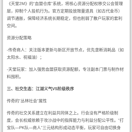
《天堂2M》的“血盟仓库”系统，将核心资源分配权移交公会管理
层，抑制个人投机行为。官方定期投放限量道具（如古代金币）
调节通胀，保障经济系统长期稳定，但也削弱了散户玩家的套利
空间。
资源分配策略
-传奇商人：关注版本更新与新区开放节点，优先垄断消耗品（如
太阳水、祝福油）；
-天堂玩家：加入强势血盟获取资源配额，专注副本门票与制作材
料囤积。
三、社交生态：江湖义气VS阶级秩序
传奇的“丛林社会”属性
传奇的社交关系建立在利益共同体之上。行会没有严格阶级制
度，会长权威依赖于攻沙战中的指挥能力与利益分配公平性。“打
宝队—PK队—商人”三元结构形成动态平衡，玩家可自由切换身