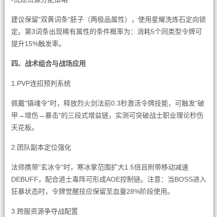
建议保留"双黄词条"胚子（两极品属性），使用星耀洗炼石定向锁
定。第3词条出现稀有属性的条件概率为：消耗5个同类型令牌可
提升15%触发率。
四、战术组合与战场应用
1.PVP连招预判系统
佩戴"镇魂令"时，释放烈火剑法前0.3秒激活令牌技能，可触发"破
甲→增伤→暴击"的三段式增益链，实测可突破战士职业理论秒伤
天花板。
2.团队副本定位强化
法师携带"玄冰令"时，寒冰掌范围扩大1.5倍且附带移动减速
DEBUFF，配合道士毒阵可形成AOE控制链。注意：当BOSS进入
狂暴状态时，令牌觉醒技应保留至血量28%阶段使用。
3.跨服资源争夺战配置