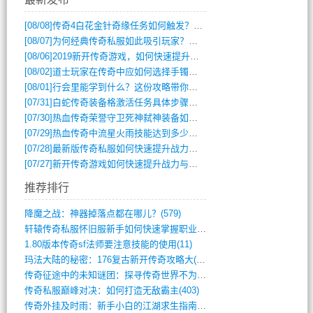
[08/08]
传奇4白花金针奇缘任务如何触发？完整攻略解析
[08/07]
为何经典传奇私服如此吸引玩家？深度攻略解析
[08/06]
2019新开传奇游戏，如何快速提升角色等级？
[08/02]
道士玩家在传奇中应如何选择手镯装备？
[08/01]
行会里能学到什么？这份攻略带你全掌握
[07/31]
白蛇传奇装备格激活任务具体步骤是什么？如何完成？
[07/30]
热血传奇荣誉守卫死神弑神装备如何获取与佩戴攻略？
[07/29]
热血传奇中流星火雨技能达到多少级可以开始练装备？
[07/28]
最新版传奇私服如何快速提升战力与获取稀有装备？
[07/27]
新开传奇游戏如何快速提升战力与获取稀有装备？
推荐排行
降魔之战：神器掉落点都在哪儿？(579)
轩辕传奇私服怀旧服新手如何快速掌握职业选(993)
1.80版本传奇sf法师要注意技能的使用(11)
玛法大陆的秘密：176复古新开传奇攻略大(486)
传奇征途中的未知谜团：探寻传奇世界不为人(595)
传奇私服巅峰对决：如何打造无敌霸主(403)
传奇外挂及时雨：新手小白的江湖求生指南(802)