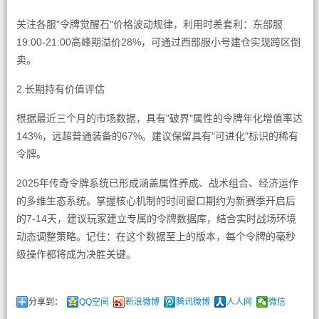
关注各服"令牌觉醒石"价格波动规律，利用时差套利：东部服
19:00-21:00高峰期溢价28%，可通过西部服小号建仓实现跨区倒
卖。
2.长期持有价值评估
根据最近三个月的市场数据，具有"破界"属性的令牌年化增值率达
143%，远超普通装备的67%。建议保留具有"可进化"标识的稀有
令牌。
2025年传奇令牌系统已形成涵盖属性养成、战术组合、经济运作
的多维生态系统。掌握核心机制的时间窗口期约为新赛季开启后
的7-14天，建议玩家建立专属的令牌数据库，结合实时战场环境
动态调整策略。记住：在这个数据至上的版本，每个令牌的毫秒
级操作都将成为决胜关键。
分享到：
QQ空间
新浪微博
腾讯微博
人人网
微信