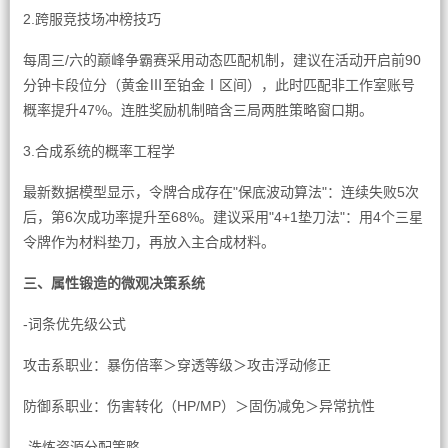
2.跨服竞技场冲榜技巧
每周三/六的巅峰争霸赛采用动态匹配机制，建议在活动开启前90
分钟卡段位分（黄金Ⅲ至铂金Ⅰ区间），此时匹配非工作室账号
概率提升47%。连胜奖励机制暗含三局两胜策略窗口期。
3.合成系统的概率工程学
最新数据模型显示，令牌合成存在"保底波动算法"：连续失败5次
后，第6次成功率提升至68%。建议采用"4+1垫刀法"：用4个三星
令牌作为材料垫刀，再放入主合成材料。
三、属性锻造的微观决策系统
-词条优先级公式
攻击系职业：暴伤倍率＞穿透等级＞攻击浮动修正
防御系职业：伤害转化（HP/MP）＞固伤减免＞异常抗性
-洗炼资源分配策略