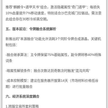
推荐"麒麟令+遁甲天书"组合，激活隐藏属性"奇门遁甲"：每损失
10%血量提升7%移动速度，特别适合沙巴克城门拉锯战。需注意
此组合存在30秒冷却真空期。
五、版本前沿：令牌融合系统解析
新推出的"本源融合"功能允许消耗3个同阶令牌合成源晶，关键机
制包括：
-融合继承算法：主令牌保留75%基础属性，副令牌转移40%特殊
词条
-暗属性解锁条件：融合次数达到奇数次时触发"混沌共鸣"
-成本控制模型：建议在服务器开服第14天（市场材料价格低谷
期）进行批量融合
六、经济系统深度耦合
1.跨服交易所套利策略