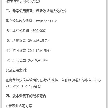
-行会仓库捐献积分兑换
三、动态使用模型：经验效益最大化公式
建立经验收益函数：E=(B×S×T)+V
-B：基础经验值（600,000）
-S：场景系数（魔龙岭1.5倍）
-T：时间系数（双倍经验时段）
-V：组队增益（5人队+30%）
实战应用案例：
在魔龙岭双倍经验期间组满5人队伍，单张经验卷实际收益=60万
×1.5×2×1.3=234万经验
四、版本迭代下的战术配合
1.新职业适配方案