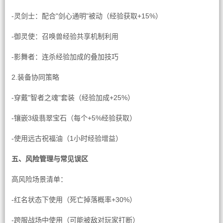
-灵剑士：配合"剑心通明"被动（经验获取+15%）
-御灵使：召唤兽经验共享机制利用
-影舞者：连杀经验加成的叠加技巧
2.装备协同策略
-穿戴"智者之魂"套装（经验加成+25%）
-镶嵌3级翡翠宝石（每个+5%经验获取）
-使用远古祝福油（1小时经验增益）
五、风险管理与常见误区
高风险场景清单：
-红名状态下使用（死亡掉落概率+30%）
-跨服战场中使用（可能被敌对玩家打断）