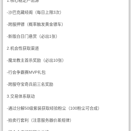
1.核心稳定产出源
-沙巴克藏经阁（每日上限3次）
-跨服押镖（概率触发黄金镖车）
-新版白日门悬赏（必出1张）
2.机会性获取渠道
-魔龙教主首杀奖励（必出10张）
-行会争霸赛MVP礼包
-跨服夺宝奇兵前三名奖励
3.交易体系联动
-通过分解50级紫装获取经验粉尘（100粉尘可合成）
-拍卖行套利（注意服务器价差规律）