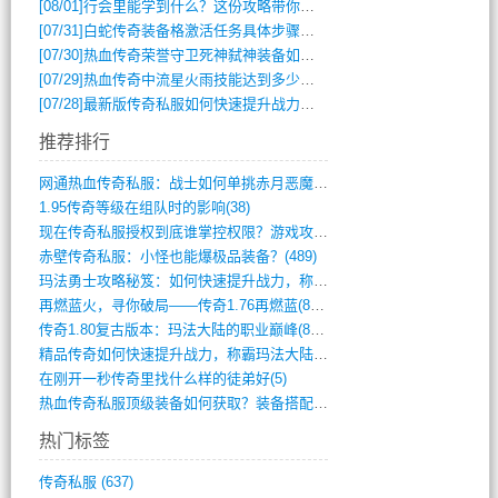
[08/01]
行会里能学到什么？这份攻略带你全掌握
[07/31]
白蛇传奇装备格激活任务具体步骤是什么？如何完成？
[07/30]
热血传奇荣誉守卫死神弑神装备如何获取与佩戴攻略？
[07/29]
热血传奇中流星火雨技能达到多少级可以开始练装备？
[07/28]
最新版传奇私服如何快速提升战力与获取稀有装备？
推荐排行
网通热血传奇私服：战士如何单挑赤月恶魔？(311)
1.95传奇等级在组队时的影响(38)
现在传奇私服授权到底谁掌控权限？游戏攻略(789)
赤壁传奇私服：小怪也能爆极品装备？(489)
玛法勇士攻略秘笈：如何快速提升战力，称霸(717)
再燃蓝火，寻你破局——传奇1.76再燃蓝(893)
传奇1.80复古版本：玛法大陆的职业巅峰(873)
精品传奇如何快速提升战力，称霸玛法大陆？(392)
在刚开一秒传奇里找什么样的徒弟好(5)
热血传奇私服顶级装备如何获取？装备搭配与(688)
热门标签
传奇私服
(637)