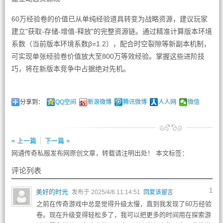
60万经验卷的价值已从单纯经验道具转变为战略资源，建议玩家
建立"获取-存储-增值-释放"的完整资源链。通过精准计算版本环境
系数（当前版本环境系数β=1.2），配合时空裂隙等新副本机制，
可实现单张经验卷价值放大至800万等效经验。掌握这些进阶技
巧，将在新版本竞争中占据绝对先机。
分享到：
QQ空间
新浪微博
腾讯微博
人人网
微信
« 上一篇
下一篇 »
网通传奇私服发布网原创文章，转载请注明出处！ 本文标签：
评论列表
1
美好的时光
发布于 2025/4/8 11:14:51
回复该留言
之前在传奇游戏中总是觉得升级太慢，直到我发现了60万经验
卷。现在升级变得轻松多了，我可以把更多的时间用在探索游