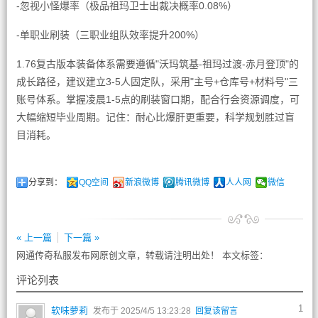
-忽视小怪爆率（极品祖玛卫士出裁决概率0.08%）
-单职业刷装（三职业组队效率提升200%）
1.76复古版本装备体系需要遵循"沃玛筑基-祖玛过渡-赤月登顶"的
成长路径，建议建立3-5人固定队，采用"主号+仓库号+材料号"三
账号体系。掌握凌晨1-5点的刷装窗口期，配合行会资源调度，可
大幅缩短毕业周期。记住：耐心比爆肝更重要，科学规划胜过盲
目消耗。
分享到：
QQ空间
新浪微博
腾讯微博
人人网
微信
« 上一篇
下一篇 »
网通传奇私服发布网原创文章，转载请注明出处！ 本文标签：
评论列表
1
软味萝莉
发布于 2025/4/5 13:23:28
回复该留言