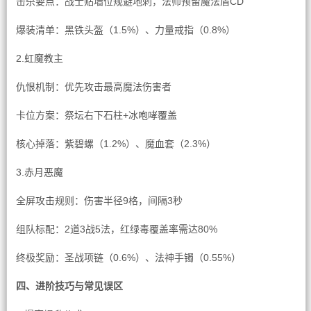
击杀要点：战士贴墙位规避地刺，法师预留魔法盾CD
爆装清单：黑铁头盔（1.5%）、力量戒指（0.8%）
2.虹魔教主
仇恨机制：优先攻击最高魔法伤害者
卡位方案：祭坛右下石柱+冰咆哮覆盖
核心掉落：紫碧螺（1.2%）、魔血套（2.3%）
3.赤月恶魔
全屏攻击规则：伤害半径9格，间隔3秒
组队标配：2道3战5法，红绿毒覆盖率需达80%
终极奖励：圣战项链（0.6%）、法神手镯（0.55%）
四、进阶技巧与常见误区