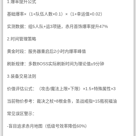
1.爆率提升公式
基础爆率×（1+队伍人数×0.1）×（1+幸运值×0.02）
实测数据：组5人队+运3项链，赤月首饰爆率提升47%
2.时间管理策略
黄金时段：服务器重启后2小时内爆率峰值
刷新规律：多数BOSS实际刷新时间为理论值±9分钟
3.装备交易法则
价值评估公式：（攻击/魔法上限+下限）×1.5+特殊属性×3
当前物价参考：裁决之杖≈8根金条，圣战戒指≈15瓶祝福油
常见误区警示：
-盲目追求赤月地图（低级号效率降低60%）