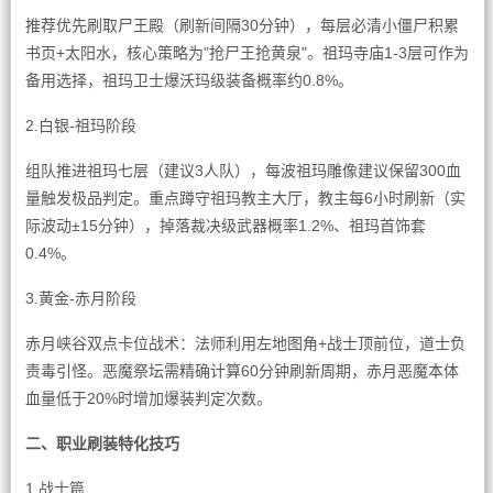
推荐优先刷取尸王殿（刷新间隔30分钟），每层必清小僵尸积累
书页+太阳水，核心策略为"抢尸王抢黄泉"。祖玛寺庙1-3层可作为
备用选择，祖玛卫士爆沃玛级装备概率约0.8%。
2.白银-祖玛阶段
组队推进祖玛七层（建议3人队），每波祖玛雕像建议保留300血
量触发极品判定。重点蹲守祖玛教主大厅，教主每6小时刷新（实
际波动±15分钟），掉落裁决级武器概率1.2%、祖玛首饰套
0.4%。
3.黄金-赤月阶段
赤月峡谷双点卡位战术：法师利用左地图角+战士顶前位，道士负
责毒引怪。恶魔祭坛需精确计算60分钟刷新周期，赤月恶魔本体
血量低于20%时增加爆装判定次数。
二、职业刷装特化技巧
1.战士篇