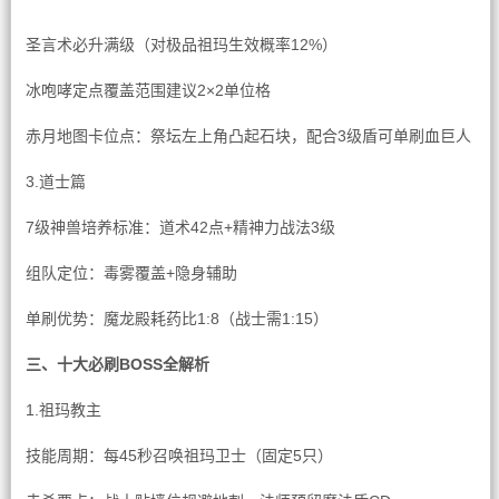
圣言术必升满级（对极品祖玛生效概率12%）
冰咆哮定点覆盖范围建议2×2单位格
赤月地图卡位点：祭坛左上角凸起石块，配合3级盾可单刷血巨人
3.道士篇
7级神兽培养标准：道术42点+精神力战法3级
组队定位：毒雾覆盖+隐身辅助
单刷优势：魔龙殿耗药比1:8（战士需1:15）
三、十大必刷BOSS全解析
1.祖玛教主
技能周期：每45秒召唤祖玛卫士（固定5只）