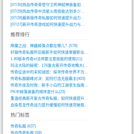
[07/30]
热血传奇荣誉守卫死神弑神装备如何获取与佩戴攻略？
[07/29]
热血传奇中流星火雨技能达到多少级可以开始练装备？
[07/28]
最新版传奇私服如何快速提升战力与获取稀有装备？
[07/27]
新开传奇游戏如何快速提升战力与获取稀有装备？
推荐排行
降魔之战：神器掉落点都在哪儿？(579)
轩辕传奇私服怀旧服新手如何快速掌握职业选(993)
1.80版本传奇sf法师要注意技能的使用(11)
玛法大陆的秘密：176复古新开传奇攻略大(486)
传奇征途中的未知谜团：探寻传奇世界不为人(595)
传奇私服巅峰对决：如何打造无敌霸主(403)
传奇外挂及时雨：新手小白的江湖求生指南(802)
PK中掉落装备的顺序是什么(23)
重温经典新开复古传奇私服，如何快速提升等(392)
血染苍龙传奇战力提升缓慢如何快速突破瓶颈(654)
热门标签
传奇私服
(637)
热血传奇私服
(59)