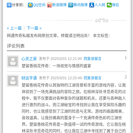
分享到：
QQ空间
新浪微博
腾讯微博
人人网
微信
« 上一篇
下一篇 »
网通传奇私服发布网原创文章，转载请注明出处！ 本文标签：
评论列表
1
心灵之家
发布于 2025/3/31 12:21:00
回复该留言
楚留香桃花传奇：一场视觉与情感的盛宴
2
财运亨通
发布于 2025/3/31 12:25:49
回复该留言
楚留香桃花传奇以其独特的江湖背景和丰富的游戏内容，让我
体验到了一场充满挑战的冒险之旅。在桃林深处寻觅奇花的过
程中，我不仅要面对各种复杂的谜题和机关，还要与各种敌人
进行激烈的战斗。而江湖秘宝的寻找则让我在享受探险乐趣的
同时，也让我感受到了江湖的险恶与无常。游戏的画面精美，
音效逼真，让我仿佛真的置身于一个充满传奇色彩的江湖世
界。楚留香桃花传奇是一款值得一试的传奇游戏，它让我在桃
林深处寻觅奇花的同时，也让我在江湖中寻找到了属于自己的