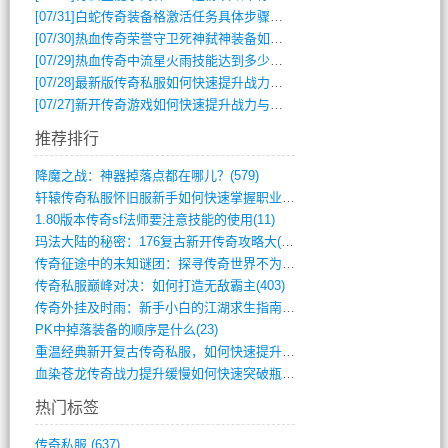
[07/31]
白蛇传奇装备格激活任务具体步骤是什么？如何完成？
[07/30]
热血传奇荣誉守卫死神弑神装备如何获取与佩戴攻略？
[07/29]
热血传奇中流星火雨技能达到多少级可以开始练装备？
[07/28]
最新版传奇私服如何快速提升战力与获取稀有装备？
[07/27]
新开传奇游戏如何快速提升战力与获取稀有装备？
推荐排行
降魔之战：神器掉落点都在哪儿？(579)
轩辕传奇私服怀旧服新手如何快速掌握职业选(993)
1.80版本传奇sf法师要注意技能的使用(11)
玛法大陆的秘密：176复古新开传奇攻略大(486)
传奇征途中的未知谜团：探寻传奇世界不为人(595)
传奇私服巅峰对决：如何打造无敌霸主(403)
传奇外挂及时雨：新手小白的江湖求生指南(802)
PK中掉落装备的顺序是什么(23)
重温经典新开复古传奇私服，如何快速提升等(392)
血染苍龙传奇战力提升缓慢如何快速突破瓶颈(654)
热门标签
传奇私服
(637)