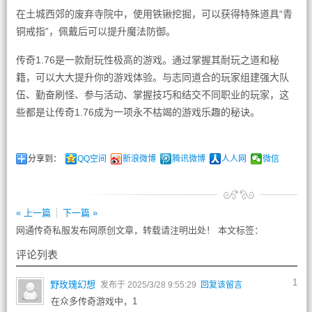
在土城西郊的废弃寺院中，使用铁锹挖掘，可以获得特殊道具“青
铜戒指”，佩戴后可以提升魔法防御。
传奇1.76是一款耐玩性极高的游戏。通过掌握其耐玩之道和秘
籍，可以大大提升你的游戏体验。与志同道合的玩家组建强大队
伍、勤奋刷怪、参与活动、掌握技巧和结交不同职业的玩家，这
些都是让传奇1.76成为一项永不枯竭的游戏乐趣的秘诀。
分享到：
QQ空间
新浪微博
腾讯微博
人人网
微信
« 上一篇
下一篇 »
网通传奇私服发布网原创文章，转载请注明出处！ 本文标签：
评论列表
1
野玫瑰幻想
发布于 2025/3/28 9:55:29
回复该留言
在众多传奇游戏中，1