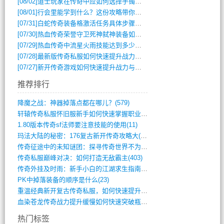
[08/02]
道士玩家在传奇中应如何选择手镯装备？
[08/01]
行会里能学到什么？这份攻略带你全掌握
[07/31]
白蛇传奇装备格激活任务具体步骤是什么？如何完成？
[07/30]
热血传奇荣誉守卫死神弑神装备如何获取与佩戴攻略？
[07/29]
热血传奇中流星火雨技能达到多少级可以开始练装备？
[07/28]
最新版传奇私服如何快速提升战力与获取稀有装备？
[07/27]
新开传奇游戏如何快速提升战力与获取稀有装备？
推荐排行
降魔之战：神器掉落点都在哪儿？(579)
轩辕传奇私服怀旧服新手如何快速掌握职业选(993)
1.80版本传奇sf法师要注意技能的使用(11)
玛法大陆的秘密：176复古新开传奇攻略大(486)
传奇征途中的未知谜团：探寻传奇世界不为人(595)
传奇私服巅峰对决：如何打造无敌霸主(403)
传奇外挂及时雨：新手小白的江湖求生指南(802)
PK中掉落装备的顺序是什么(23)
重温经典新开复古传奇私服，如何快速提升等(392)
血染苍龙传奇战力提升缓慢如何快速突破瓶颈(654)
热门标签