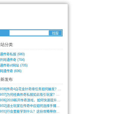
网站分类
通传奇私服
(680)
开网通传奇
(704)
通传奇sf网站
(705)
网通传奇
(696)
最新发布
8/08]
传奇4白花金针奇缘任务如何触发？完整攻略解析
8/07]
为何经典传奇私服如此吸引玩家？深度攻略解析
8/06]
2019新开传奇游戏，如何快速提升角色等级？
8/02]
道士玩家在传奇中应如何选择手镯装备？
8/01]
行会里能学到什么？这份攻略带你全掌握