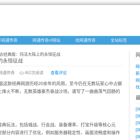
开网通传奇
网通传奇sf网站
找网通传奇
全站标签
76复古经典版：玛法大陆上的永恒征战
上的永恒征战
网
网通传奇
462
次阅读
查看评论
新
网
经典版这款经典网游历经20余年的风雨，至今仍在无数玩家心中占据
找
上烽火不断，无数英雄豪杰奋战沙场，谱写了一曲曲荡气回肠的
[0
[0
[0
的经典玩法，包括城战、行会战、装备爆率、打宝升级等核心元
[0
对部分内容进行了优化，例如服务器稳定性、画面流畅度和操作
[0