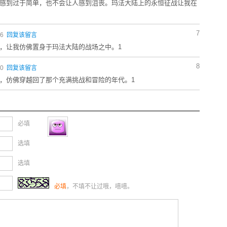
感到过于简单，也不会让人感到沮丧。玛法大陆上的永恒征战让我在
7
16
回复该留言
，让我仿佛置身于玛法大陆的战场之中。1
8
20
回复该留言
，仿佛穿越回了那个充满挑战和冒险的年代。1
必填
选填
选填
必填
，不填不让过哦，嘻嘻。