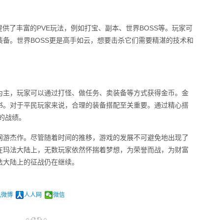
还提供了丰富的PVE玩法，例如打宝、副本、世界BOSS等。玩家可
备。世界BOSS更是高手如云，想要击杀它们需要精湛的技术和
币为主，玩家可以通过打怪、做任务、卖装备等方式获得金币。金
书。对于平民玩家来说，合理的装备搭配至关重要。通过精心搭
的战绩。
的网游杰作。尽管随着时间的推移，游戏的发展不可避免地出现了
在玛法大陆上，无数玩家依然怀揣着梦想，为荣誉而战，为财富
法大陆上的征战仍在继续。
讯微博
人人网
微信