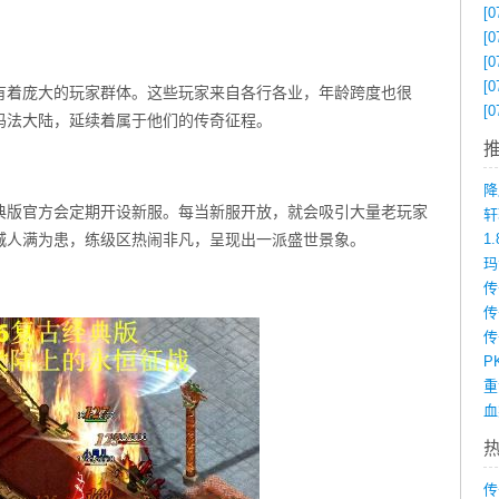
。
[0
[0
[0
[0
拥有着庞大的玩家群体。这些玩家来自各行各业，年龄跨度也很
[0
玛法大陆，延续着属于他们的传奇征程。
降
经典版官方会定期开设新服。每当新服开放，就会吸引大量老玩家
城人满为患，练级区热闹非凡，呈现出一派盛世景象。
1
传
P
传