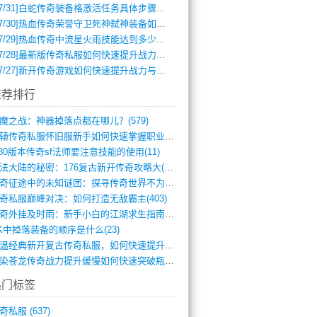
7/31]
白蛇传奇装备格激活任务具体步骤是什么？如何完成？
7/30]
热血传奇荣誉守卫死神弑神装备如何获取与佩戴攻略？
7/29]
热血传奇中流星火雨技能达到多少级可以开始练装备？
7/28]
最新版传奇私服如何快速提升战力与获取稀有装备？
7/27]
新开传奇游戏如何快速提升战力与获取稀有装备？
推荐排行
魔之战：神器掉落点都在哪儿？(579)
轩辕传奇私服怀旧服新手如何快速掌握职业选(993)
.80版本传奇sf法师要注意技能的使用(11)
玛法大陆的秘密：176复古新开传奇攻略大(486)
传奇征途中的未知谜团：探寻传奇世界不为人(595)
奇私服巅峰对决：如何打造无敌霸主(403)
传奇外挂及时雨：新手小白的江湖求生指南(802)
K中掉落装备的顺序是什么(23)
重温经典新开复古传奇私服，如何快速提升等(392)
血染苍龙传奇战力提升缓慢如何快速突破瓶颈(654)
热门标签
奇私服
(637)