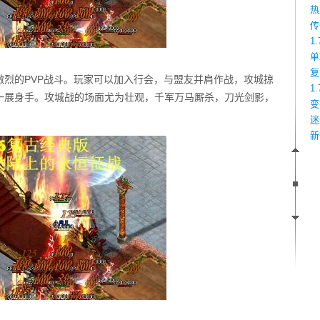
热
传
1
单
复
于激烈的PVP战斗。玩家可以加入行会，与盟友并肩作战，攻城掠
1
一展身手。攻城战的场面尤为壮观，千军万马厮杀，刀光剑影，
变
迷
新