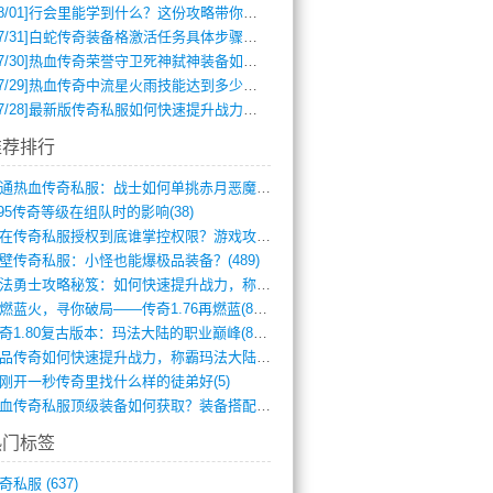
8/01]
行会里能学到什么？这份攻略带你全掌握
7/31]
白蛇传奇装备格激活任务具体步骤是什么？如何完成？
7/30]
热血传奇荣誉守卫死神弑神装备如何获取与佩戴攻略？
7/29]
热血传奇中流星火雨技能达到多少级可以开始练装备？
7/28]
最新版传奇私服如何快速提升战力与获取稀有装备？
推荐排行
网通热血传奇私服：战士如何单挑赤月恶魔？(311)
.95传奇等级在组队时的影响(38)
现在传奇私服授权到底谁掌控权限？游戏攻略(789)
壁传奇私服：小怪也能爆极品装备？(489)
玛法勇士攻略秘笈：如何快速提升战力，称霸(717)
再燃蓝火，寻你破局——传奇1.76再燃蓝(893)
传奇1.80复古版本：玛法大陆的职业巅峰(873)
精品传奇如何快速提升战力，称霸玛法大陆？(392)
刚开一秒传奇里找什么样的徒弟好(5)
热血传奇私服顶级装备如何获取？装备搭配与(688)
热门标签
奇私服
(637)