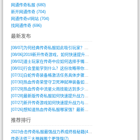
网通传奇私服
(680)
新开网通传奇
(704)
网通传奇sf网站
(704)
找网通传奇
(696)
最新发布
[08/07]
为何经典传奇私服如此吸引玩家？深度攻略解析
[08/06]
2019新开传奇游戏，如何快速提升角色等级？
[08/02]
道士玩家在传奇中应如何选择手镯装备？
[08/01]
行会里能学到什么？这份攻略带你全掌握
[07/31]
白蛇传奇装备格激活任务具体步骤是什么？如何完成？
[07/30]
热血传奇荣誉守卫死神弑神装备如何获取与佩戴攻略？
[07/29]
热血传奇中流星火雨技能达到多少级可以开始练装备？
[07/28]
最新版传奇私服如何快速提升战力与获取稀有装备？
[07/27]
新开传奇游戏如何快速提升战力与获取稀有装备？
[07/26]
想知道热血传奇私服哪家强？最新排行榜攻略全解析
推荐排行
2023合击传奇私服最强战力养成终极秘籍(428)
传奇法师三大神器哪个更强悍(7)