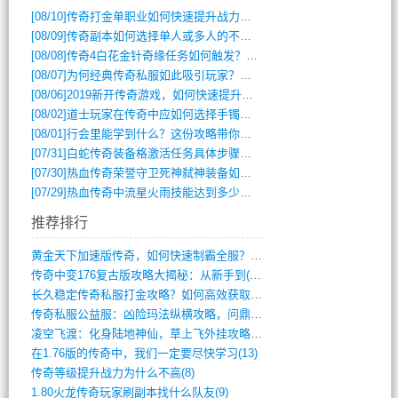
[08/10]
传奇打金单职业如何快速提升战力与装备获取？
[08/09]
传奇副本如何选择单人或多人的不同模式？
[08/08]
传奇4白花金针奇缘任务如何触发？完整攻略解析
[08/07]
为何经典传奇私服如此吸引玩家？深度攻略解析
[08/06]
2019新开传奇游戏，如何快速提升角色等级？
[08/02]
道士玩家在传奇中应如何选择手镯装备？
[08/01]
行会里能学到什么？这份攻略带你全掌握
[07/31]
白蛇传奇装备格激活任务具体步骤是什么？如何完成？
[07/30]
热血传奇荣誉守卫死神弑神装备如何获取与佩戴攻略？
[07/29]
热血传奇中流星火雨技能达到多少级可以开始练装备？
推荐排行
黄金天下加速版传奇，如何快速制霸全服？(948)
传奇中变176复古版攻略大揭秘：从新手到(344)
长久稳定传奇私服打金攻略？如何高效获取资(415)
传奇私服公益服：凶险玛法纵横攻略，问鼎巅(840)
凌空飞渡：化身陆地神仙，草上飞外挂攻略(341)
在1.76版的传奇中，我们一定要尽快学习(13)
传奇等级提升战力为什么不高(8)
1.80火龙传奇玩家刷副本找什么队友(9)