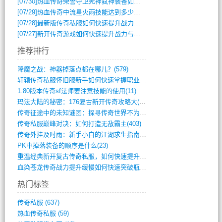
[07/30]
热血传奇荣誉守卫死神弑神装备如何获取与佩戴攻略？
[07/29]
热血传奇中流星火雨技能达到多少级可以开始练装备？
[07/28]
最新版传奇私服如何快速提升战力与获取稀有装备？
[07/27]
新开传奇游戏如何快速提升战力与获取稀有装备？
推荐排行
降魔之战：神器掉落点都在哪儿？(579)
轩辕传奇私服怀旧服新手如何快速掌握职业选(993)
1.80版本传奇sf法师要注意技能的使用(11)
玛法大陆的秘密：176复古新开传奇攻略大(486)
传奇征途中的未知谜团：探寻传奇世界不为人(595)
传奇私服巅峰对决：如何打造无敌霸主(403)
传奇外挂及时雨：新手小白的江湖求生指南(802)
PK中掉落装备的顺序是什么(23)
重温经典新开复古传奇私服，如何快速提升等(392)
血染苍龙传奇战力提升缓慢如何快速突破瓶颈(654)
热门标签
传奇私服
(637)
热血传奇私服
(59)