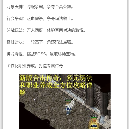
万象天神：跨服争霸，争夺至高荣耀。
行会争霸：热血厮杀，争夺玛法领土。
盟战玩法：万人同屏，体验军团对决的激情。
巅峰对决：一较高下，角逐玛法最强。
神龙降世：挑战BOSS，赢取珍稀宝物。
个性化职业养成，打造专属传奇