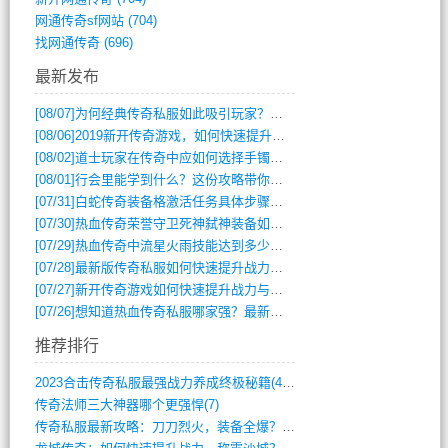
网通传奇sf网站
(704)
找网通传奇
(696)
最新发布
[08/07]
为何经典传奇私服如此吸引玩家？深度攻略解析
[08/06]
2019新开传奇游戏，如何快速提升角色等级？
[08/02]
道士玩家在传奇中应如何选择手镯装备？
[08/01]
行会里能学到什么？这份攻略带你全掌握
[07/31]
白蛇传奇装备格激活任务具体步骤是什么？如何完成？
[07/30]
热血传奇荣誉守卫死神弑神装备如何获取与佩戴攻略？
[07/29]
热血传奇中流星火雨技能达到多少级可以开始练装备？
[07/28]
最新版传奇私服如何快速提升战力与获取稀有装备？
[07/27]
新开传奇游戏如何快速提升战力与获取稀有装备？
[07/26]
想知道热血传奇私服哪家强？最新排行榜攻略全解析
推荐排行
2023合击传奇私服最强战力养成终极秘籍(428)
传奇法师三大神器哪个更强悍(7)
传奇私服最新攻略：刀刀烈火，装备全爆？攻(813)