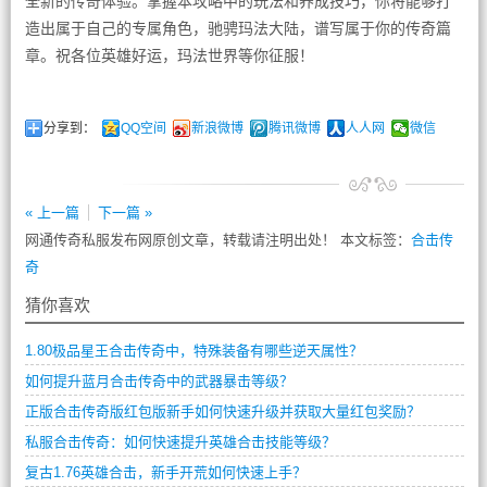
全新的传奇体验。掌握本攻略中的玩法和养成技巧，你将能够打
造出属于自己的专属角色，驰骋玛法大陆，谱写属于你的传奇篇
章。祝各位英雄好运，玛法世界等你征服！
分享到：
QQ空间
新浪微博
腾讯微博
人人网
微信
« 上一篇
下一篇 »
网通传奇私服发布网原创文章，转载请注明出处！ 本文标签：
合击传
奇
猜你喜欢
1.80极品星王合击传奇中，特殊装备有哪些逆天属性？
如何提升蓝月合击传奇中的武器暴击等级？
正版合击传奇版红包版新手如何快速升级并获取大量红包奖励？
私服合击传奇：如何快速提升英雄合击技能等级？
复古1.76英雄合击，新手开荒如何快速上手？