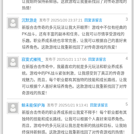
让我始终保持新鲜感。这款游戏让我重新找回了对传奇游戏的
热情！
3
沉默游走
发布于 2025/1/20 23:37:21
回复该留言
新版合击传奇的多元玩法让我大开眼界！游戏中不仅有经典的
PK战斗，还有丰富的副本和任务，让我可以尽情享受游戏的
乐趣。职业养成系统也非常完善，让我可以根据自己的喜好来
培养角色。这款游戏让我重新找回了对传奇游戏的热爱！
4
寂寞式摧残_
发布于 2025/1/21 1:17:06
回复该留言
在新版合击传奇中，我最喜欢的就是多元玩法和职业养成系
统。游戏中的PK战斗紧张刺激，让我感受到了真正的传奇游
戏魅力。而且，每个职业都有其独特的技能和成长路线，让我
可以根据个人喜好来培养角色。这款游戏让我重新找回了对传
奇游戏的热爱！
5
鲸未能保护海
发布于 2025/1/21 9:13:41
回复该留言
新版合击传奇的职业养成系统让我爱不释手！每个职业都有其
独特的技能和成长路线，让我可以根据个人喜好来培养角色。
而且，游戏中的多元玩法让我总是有新的挑战和目标，让我始
终保持新鲜感。这款游戏让我重新找回了对传奇游戏的热情！