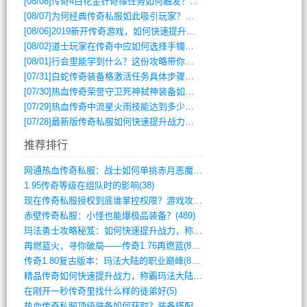
[08/08]
传奇4白花金针奇缘任务如何触发？完整攻略解析
[08/07]
为何经典传奇私服如此吸引玩家？深度攻略解析
[08/06]
2019新开传奇游戏，如何快速提升角色等级？
[08/02]
道士玩家在传奇中应如何选择手镯装备？
[08/01]
行会里能学到什么？这份攻略带你全掌握
[07/31]
白蛇传奇装备格激活任务具体步骤是什么？如何完成？
[07/30]
热血传奇荣誉守卫死神弑神装备如何获取与佩戴攻略？
[07/29]
热血传奇中流星火雨技能达到多少级可以开始练装备？
[07/28]
最新版传奇私服如何快速提升战力与获取稀有装备？
推荐排行
网通热血传奇私服：战士如何单挑赤月恶魔？(311)
1.95传奇等级在组队时的影响(38)
现在传奇私服授权到底谁掌控权限？游戏攻略(789)
赤壁传奇私服：小怪也能爆极品装备？(489)
玛法勇士攻略秘笈：如何快速提升战力，称霸(717)
再燃蓝火，寻你破局——传奇1.76再燃蓝(893)
传奇1.80复古版本：玛法大陆的职业巅峰(873)
精品传奇如何快速提升战力，称霸玛法大陆？(392)
在刚开一秒传奇里找什么样的徒弟好(5)
热血传奇私服顶级装备如何获取？装备搭配与(688)