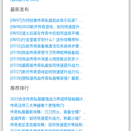
最新发布
[08/07]
为何经典传奇私服如此吸引玩家？深度攻略解析
[08/06]
2019新开传奇游戏，如何快速提升角色等级？
[08/02]
道士玩家在传奇中应如何选择手镯装备？
[08/01]
行会里能学到什么？这份攻略带你全掌握
[07/31]
白蛇传奇装备格激活任务具体步骤是什么？如何完成？
[07/30]
热血传奇荣誉守卫死神弑神装备如何获取与佩戴攻略？
[07/29]
热血传奇中流星火雨技能达到多少级可以开始练装备？
[07/28]
最新版传奇私服如何快速提升战力与获取稀有装备？
[07/27]
新开传奇游戏如何快速提升战力与获取稀有装备？
[07/26]
想知道热血传奇私服哪家强？最新排行榜攻略全解析
推荐排行
2023合击传奇私服最强战力养成终极秘籍(428)
传奇法师三大神器哪个更强悍(7)
传奇私服最新攻略：刀刀烈火，装备全爆？攻(813)
龙城传奇：如何快速提升战力，称霸沙城？(802)
传奇老区变态服攻略：如何快速提升等级和战(379)