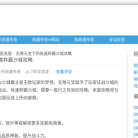
开网通传奇
网通传奇sf网站
找网通传奇
全站标签
奇变态版：无限元宝下的极速称霸沙城攻略
速称霸沙城攻略
网
新开网通传奇
798
次阅读
查看评论
新
网
为沙城霸主是无数玩家的梦想。无限元宝赋予了玩家征战沙城的
找
而出，快速称霸沙城，需要一套行之有效的攻略。本篇攻略将为
态版征途上所向披靡。
[0
[0
[0
级，提升等级解锁更多技能和装备。
[0
[0
高品质神装，提升战斗力。