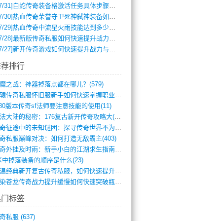
7/31]
白蛇传奇装备格激活任务具体步骤是什么？如何完成？
7/30]
热血传奇荣誉守卫死神弑神装备如何获取与佩戴攻略？
7/29]
热血传奇中流星火雨技能达到多少级可以开始练装备？
7/28]
最新版传奇私服如何快速提升战力与获取稀有装备？
7/27]
新开传奇游戏如何快速提升战力与获取稀有装备？
推荐排行
魔之战：神器掉落点都在哪儿？(579)
轩辕传奇私服怀旧服新手如何快速掌握职业选(993)
.80版本传奇sf法师要注意技能的使用(11)
玛法大陆的秘密：176复古新开传奇攻略大(486)
传奇征途中的未知谜团：探寻传奇世界不为人(595)
奇私服巅峰对决：如何打造无敌霸主(403)
传奇外挂及时雨：新手小白的江湖求生指南(802)
K中掉落装备的顺序是什么(23)
重温经典新开复古传奇私服，如何快速提升等(392)
血染苍龙传奇战力提升缓慢如何快速突破瓶颈(654)
热门标签
奇私服
(637)