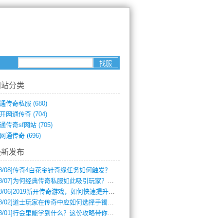
网站分类
通传奇私服
(680)
开网通传奇
(704)
通传奇sf网站
(705)
网通传奇
(696)
最新发布
8/08]
传奇4白花金针奇缘任务如何触发？完整攻略解析
8/07]
为何经典传奇私服如此吸引玩家？深度攻略解析
8/06]
2019新开传奇游戏，如何快速提升角色等级？
8/02]
道士玩家在传奇中应如何选择手镯装备？
8/01]
行会里能学到什么？这份攻略带你全掌握