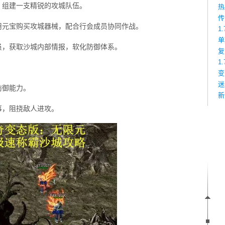
，组建一支精锐的攻城队伍。
热
传
用元宝购买攻城器械，配合行会成员协同作战。
1
单
员，获取沙城内部情报，软化防御体系。
复
1
变
迷
防御能力。
新
事，阻挠敌人进攻。