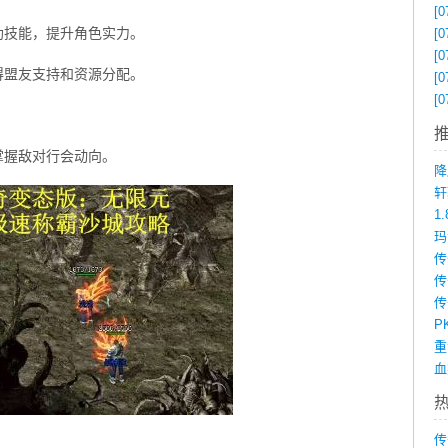
[0
助技能，提升角色实力。
[0
[0
得盟友支持和资源分配。
[0
[0
掌握敌对行会动向。
降
1
传
P
传