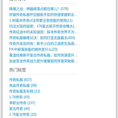
降魔之战：神器掉落点都在哪儿？(579)
轩辕传奇私服怀旧服新手如何快速掌握职业选(993)
1.80版本传奇sf法师要注意技能的使用(11)
玛法大陆的秘密：176复古新开传奇攻略大(486)
传奇征途中的未知谜团：探寻传奇世界不为人(595)
传奇私服巅峰对决：如何打造无敌霸主(403)
传奇外挂及时雨：新手小白的江湖求生指南(802)
PK中掉落装备的顺序是什么(23)
重温经典新开复古传奇私服，如何快速提升等(392)
血染苍龙传奇战力提升缓慢如何快速突破瓶颈(654)
热门标签
传奇私服
(637)
热血传奇私服
(59)
传奇私服发布网
(12)
1.76传奇
(43)
单职业传奇
(137)
复古传奇
(44)
1.76复古传奇
(15)