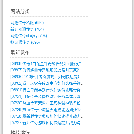
网站分类
网通传奇私服
(680)
新开网通传奇
(704)
网通传奇sf网站
(705)
找网通传奇
(696)
最新发布
[08/08]
传奇4白花金针奇缘任务如何触发？完整攻略解析
[08/07]
为何经典传奇私服如此吸引玩家？深度攻略解析
[08/06]
2019新开传奇游戏，如何快速提升角色等级？
[08/02]
道士玩家在传奇中应如何选择手镯装备？
[08/01]
行会里能学到什么？这份攻略带你全掌握
[07/31]
白蛇传奇装备格激活任务具体步骤是什么？如何完成？
[07/30]
热血传奇荣誉守卫死神弑神装备如何获取与佩戴攻略？
[07/29]
热血传奇中流星火雨技能达到多少级可以开始练装备？
[07/28]
最新版传奇私服如何快速提升战力与获取稀有装备？
[07/27]
新开传奇游戏如何快速提升战力与获取稀有装备？
推荐排行