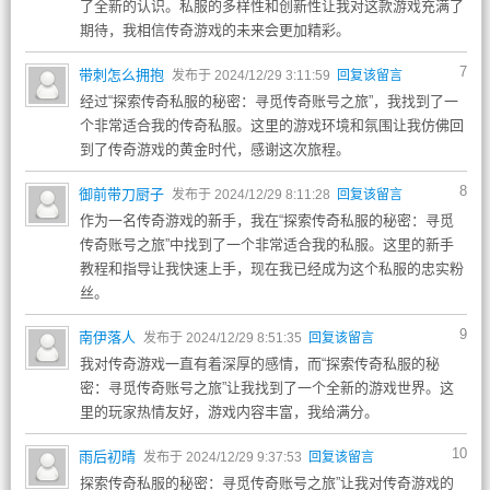
了全新的认识。私服的多样性和创新性让我对这款游戏充满了
期待，我相信传奇游戏的未来会更加精彩。
7
带刺怎么拥抱
发布于 2024/12/29 3:11:59
回复该留言
经过“探索传奇私服的秘密：寻觅传奇账号之旅”，我找到了一
个非常适合我的传奇私服。这里的游戏环境和氛围让我仿佛回
到了传奇游戏的黄金时代，感谢这次旅程。
8
御前带刀厨子
发布于 2024/12/29 8:11:28
回复该留言
作为一名传奇游戏的新手，我在“探索传奇私服的秘密：寻觅
传奇账号之旅”中找到了一个非常适合我的私服。这里的新手
教程和指导让我快速上手，现在我已经成为这个私服的忠实粉
丝。
9
南伊落人
发布于 2024/12/29 8:51:35
回复该留言
我对传奇游戏一直有着深厚的感情，而“探索传奇私服的秘
密：寻觅传奇账号之旅”让我找到了一个全新的游戏世界。这
里的玩家热情友好，游戏内容丰富，我给满分。
10
雨后初晴
发布于 2024/12/29 9:37:53
回复该留言
探索传奇私服的秘密：寻觅传奇账号之旅”让我对传奇游戏的