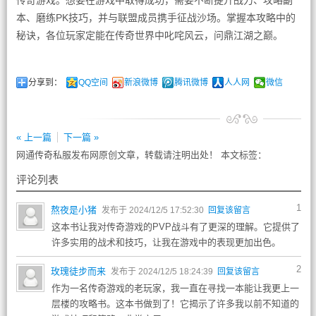
传奇游戏。想要在游戏中取得成功，需要不断提升战力、攻略副
本、磨练PK技巧，并与联盟成员携手征战沙场。掌握本攻略中的
秘诀，各位玩家定能在传奇世界中叱咤风云，问鼎江湖之巅。
分享到：
QQ空间
新浪微博
腾讯微博
人人网
微信
« 上一篇
下一篇 »
网通传奇私服发布网原创文章，转载请注明出处！ 本文标签：
评论列表
1
熬夜是小猪
发布于 2024/12/5 17:52:30
回复该留言
这本书让我对传奇游戏的PVP战斗有了更深的理解。它提供了
许多实用的战术和技巧，让我在游戏中的表现更加出色。
2
玫瑰徒步而来
发布于 2024/12/5 18:24:39
回复该留言
作为一名传奇游戏的老玩家，我一直在寻找一本能让我更上一
层楼的攻略书。这本书做到了！它揭示了许多我以前不知道的