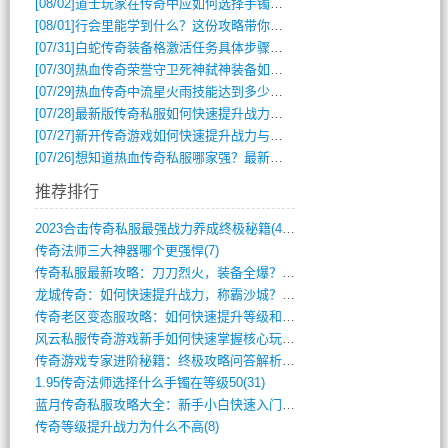
[08/02]
道士玩家在传奇中应如何选择手镯装备？
[08/01]
行会里能学到什么？这份攻略带你全掌握
[07/31]
白蛇传奇装备格激活任务具体步骤是什么？如何完成？
[07/30]
热血传奇荣誉守卫死神弑神装备如何获取与佩戴攻略？
[07/29]
热血传奇中流星火雨技能达到多少级可以开始练装备？
[07/28]
最新版传奇私服如何快速提升战力与获取稀有装备？
[07/27]
新开传奇游戏如何快速提升战力与获取稀有装备？
[07/26]
想知道热血传奇私服哪家强？最新排行榜攻略全解析
推荐排行
2023合击传奇私服最强战力养成终极秘籍(428)
传奇法师三大神器哪个更强悍(7)
传奇私服最新攻略：刀刀烈火，装备全爆？攻(813)
龙城传奇：如何快速提升战力，称霸沙城？(802)
传奇老区变态服攻略：如何快速提升等级和战(379)
风云私服传奇游戏新手如何快速掌握核心玩法(616)
传奇游戏专家进阶秘籍：终极攻略问答解析(848)
1.95传奇法师选择什么手镯在等级50(31)
蓝月传奇私服攻略大全：新手小白快速入门指(386)
传奇等级提升战力为什么不高(8)