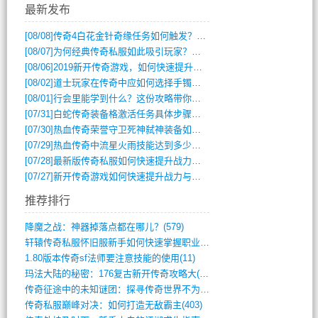
最新发布
[08/08]
传奇4白花金针奇缘任务如何触发？完整攻略解析
[08/07]
为何经典传奇私服如此吸引玩家？深度攻略解析
[08/06]
2019新开传奇游戏，如何快速提升角色等级？
[08/02]
道士玩家在传奇中应如何选择手镯装备？
[08/01]
行会里能学到什么？这份攻略带你全掌握
[07/31]
白蛇传奇装备格激活任务具体步骤是什么？如何完成？
[07/30]
热血传奇荣誉守卫死神弑神装备如何获取与佩戴攻略？
[07/29]
热血传奇中流星火雨技能达到多少级可以开始练装备？
[07/28]
最新版传奇私服如何快速提升战力与获取稀有装备？
[07/27]
新开传奇游戏如何快速提升战力与获取稀有装备？
推荐排行
降魔之战：神器掉落点都在哪儿？(579)
轩辕传奇私服怀旧服新手如何快速掌握职业选(993)
1.80版本传奇sf法师要注意技能的使用(11)
玛法大陆的秘密：176复古新开传奇攻略大(486)
传奇征途中的未知谜团：探寻传奇世界不为人(595)
传奇私服巅峰对决：如何打造无敌霸主(403)