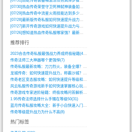
[07/31]
白蛇传奇装备格激活任务具体步骤是什么？如何完成？
[07/30]
热血传奇荣誉守卫死神弑神装备如何获取与佩戴攻略？
[07/29]
热血传奇中流星火雨技能达到多少级可以开始练装备？
[07/28]
最新版传奇私服如何快速提升战力与获取稀有装备？
[07/27]
新开传奇游戏如何快速提升战力与获取稀有装备？
[07/26]
想知道热血传奇私服哪家强？最新排行榜攻略全解析
推荐排行
2023合击传奇私服最强战力养成终极秘籍(428)
传奇法师三大神器哪个更强悍(7)
传奇私服最新攻略：刀刀烈火，装备全爆？攻(813)
龙城传奇：如何快速提升战力，称霸沙城？(802)
传奇老区变态服攻略：如何快速提升等级和战(379)
风云私服传奇游戏新手如何快速掌握核心玩法(616)
传奇游戏专家进阶秘籍：终极攻略问答解析(848)
1.95传奇法师选择什么手镯在等级50(31)
蓝月传奇私服攻略大全：新手小白快速入门指(386)
传奇等级提升战力为什么不高(8)
热门标签