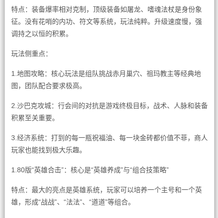
特点：装备爆率相对克制，顶级装备如屠龙、嗜魂法杖是身份象
征。没有花哨的内功、符文等系统，玩法纯粹。升级速度慢，强
调持之以恒的积累。
玩法侧重点：
1.地图攻略：核心玩法是组队挑战赤月巢穴、祖玛教主等经典地
图，团队配合要求极高。
2.沙巴克攻城：行会间的对抗是游戏终极目标，战术、人脉和装备
积累至关重要。
3.经济系统：打到的每一瓶祝福油、每一块金砖都价值不菲，商人
玩家也能找到极大乐趣。
1.80版“英雄合击”：核心是“英雄养成”与“组合技策略”
特点：最大的亮点是英雄系统，玩家可以培养一个主号和一个英
雄，形成“战战”、“法法”、“道道”等组合。