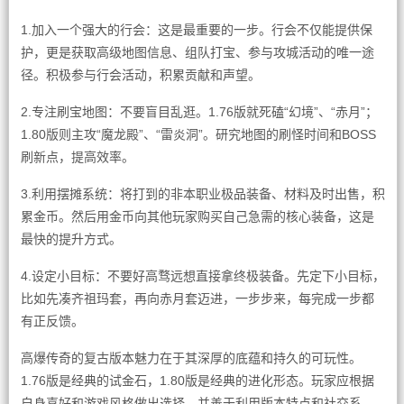
1.加入一个强大的行会：这是最重要的一步。行会不仅能提供保
护，更是获取高级地图信息、组队打宝、参与攻城活动的唯一途
径。积极参与行会活动，积累贡献和声望。
2.专注刷宝地图：不要盲目乱逛。1.76版就死磕“幻境”、“赤月”；
1.80版则主攻“魔龙殿”、“雷炎洞”。研究地图的刷怪时间和BOSS
刷新点，提高效率。
3.利用摆摊系统：将打到的非本职业极品装备、材料及时出售，积
累金币。然后用金币向其他玩家购买自己急需的核心装备，这是
最快的提升方式。
4.设定小目标：不要好高骛远想直接拿终极装备。先定下小目标，
比如先凑齐祖玛套，再向赤月套迈进，一步步来，每完成一步都
有正反馈。
高爆传奇的复古版本魅力在于其深厚的底蕴和持久的可玩性。
1.76版是经典的试金石，1.80版是经典的进化形态。玩家应根据
自身喜好和游戏风格做出选择，并善于利用版本特点和社交系