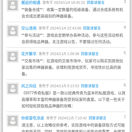
3
邂逅的相遇
发布于 2024/11/4 18:45:32
回复该留言
**装备合成**：收集一定数量的低级装备，通过合成系统有机
会合成出更高级别的神器装备。
4
空山清雨
发布于 2024/11/4 22:43:06
回复该留言
**参与活动**：游戏会定期举办各种活动，参与这些活动有机
会获得极品神器。关注游戏公告，不要错过任何活动。
5
花开繁华
发布于 2024/11/5 1:09:38
回复该留言
**交易市场**：在游戏的交易市场中，玩家可以购买到其他玩
家出售的神器装备。合理利用游戏货币，寻找性价比高的装
备。
6
风之向往
发布于 2024/11/5 5:13:53
回复该留言
《9377传奇私服》是一款以经典传奇为蓝本的私服游戏，以其
高爆率和丰富的神器装备而受到玩家的喜爱。以下是一些关于
如何轻松获取极品神器的攻略：
7
你很爱吃凉皮
发布于 2024/11/5 7:10:42
回复该留言
请注意，以上攻略仅供参考，实际游戏中的装备获取方式可能
会有所不同。同时，游戏的平衡性和公平性也很重要，合理游