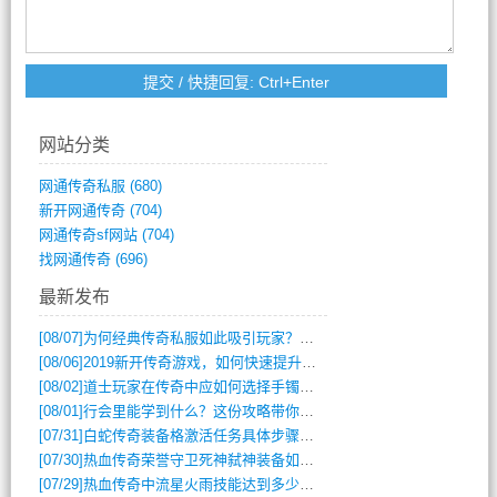
网站分类
网通传奇私服
(680)
新开网通传奇
(704)
网通传奇sf网站
(704)
找网通传奇
(696)
最新发布
[08/07]
为何经典传奇私服如此吸引玩家？深度攻略解析
[08/06]
2019新开传奇游戏，如何快速提升角色等级？
[08/02]
道士玩家在传奇中应如何选择手镯装备？
[08/01]
行会里能学到什么？这份攻略带你全掌握
[07/31]
白蛇传奇装备格激活任务具体步骤是什么？如何完成？
[07/30]
热血传奇荣誉守卫死神弑神装备如何获取与佩戴攻略？
[07/29]
热血传奇中流星火雨技能达到多少级可以开始练装备？