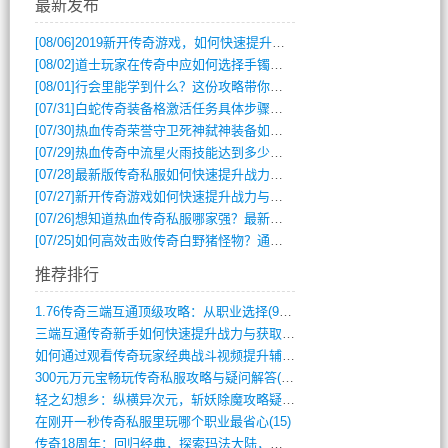
最新发布
[08/06]
2019新开传奇游戏，如何快速提升角色等级？
[08/02]
道士玩家在传奇中应如何选择手镯装备？
[08/01]
行会里能学到什么？这份攻略带你全掌握
[07/31]
白蛇传奇装备格激活任务具体步骤是什么？如何完成？
[07/30]
热血传奇荣誉守卫死神弑神装备如何获取与佩戴攻略？
[07/29]
热血传奇中流星火雨技能达到多少级可以开始练装备？
[07/28]
最新版传奇私服如何快速提升战力与获取稀有装备？
[07/27]
新开传奇游戏如何快速提升战力与获取稀有装备？
[07/26]
想知道热血传奇私服哪家强？最新排行榜攻略全解析
[07/25]
如何高效击败传奇白野猪怪物？通关技巧全解析
推荐排行
1.76传奇三端互通顶级攻略：从职业选择(972)
三端互通传奇新手如何快速提升战力与获取稀(379)
如何通过观看传奇玩家经典战斗视频提升辅助(661)
300元万元宝畅玩传奇私服攻略与疑问解答(828)
轻之幻想乡：纵横异次元，斩妖除魔攻略疑云(404)
在刚开一秒传奇私服里玩哪个职业最省心(15)
传奇18周年：回归经典，探索玛法大陆，寻(798)