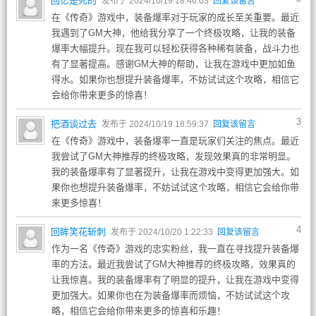
回忆是死的
发布于 2024/10/19 18:46:03
回复该留言
在《传奇》游戏中，装备爆率对于玩家的成长至关重要。最近
我遇到了GM大神，他给我分享了一个终极攻略，让我的装备
爆率大幅提升。现在我可以轻松获得各种稀有装备，战斗力也
有了显著提高。感谢GM大神的帮助，让我在游戏中更加如鱼
得水。如果你也想提升装备爆率，不妨试试这个攻略，相信它
会给你带来更多的惊喜！
3
把酒谈过去
发布于 2024/10/19 18:59:37
回复该留言
在《传奇》游戏中，装备爆率一直是玩家们关注的焦点。最近
我尝试了GM大神推荐的终极攻略，发现效果真的非常明显。
我的装备爆率有了显著提升，让我在游戏中变得更加强大。如
果你也想提升装备爆率，不妨试试这个攻略，相信它会给你带
来更多惊喜！
4
回眸笑花斩刺
发布于 2024/10/20 1:22:33
回复该留言
作为一名《传奇》游戏的忠实粉丝，我一直在寻找提升装备爆
率的方法。最近我尝试了GM大神推荐的终极攻略，效果真的
让我惊喜。我的装备爆率有了明显的提升，让我在游戏中变得
更加强大。如果你也在为装备爆率而烦恼，不妨试试这个攻
略，相信它会给你带来更多的惊喜和乐趣！