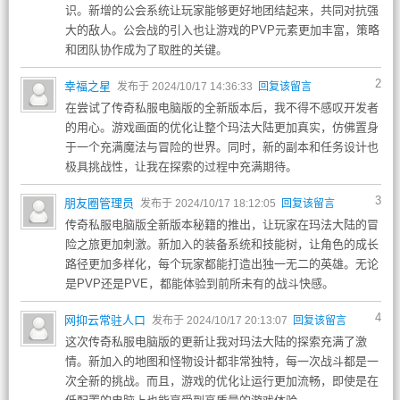
识。新增的公会系统让玩家能够更好地团结起来，共同对抗强
大的敌人。公会战的引入也让游戏的PVP元素更加丰富，策略
和团队协作成为了取胜的关键。
2
幸福之星
发布于 2024/10/17 14:36:33
回复该留言
在尝试了传奇私服电脑版的全新版本后，我不得不感叹开发者
的用心。游戏画面的优化让整个玛法大陆更加真实，仿佛置身
于一个充满魔法与冒险的世界。同时，新的副本和任务设计也
极具挑战性，让我在探索的过程中充满期待。
3
朋友圈管理员
发布于 2024/10/17 18:12:05
回复该留言
传奇私服电脑版全新版本秘籍的推出，让玩家在玛法大陆的冒
险之旅更加刺激。新加入的装备系统和技能树，让角色的成长
路径更加多样化，每个玩家都能打造出独一无二的英雄。无论
是PVP还是PVE，都能体验到前所未有的战斗快感。
4
网抑云常驻人口
发布于 2024/10/17 20:13:07
回复该留言
这次传奇私服电脑版的更新让我对玛法大陆的探索充满了激
情。新加入的地图和怪物设计都非常独特，每一次战斗都是一
次全新的挑战。而且，游戏的优化让运行更加流畅，即使是在