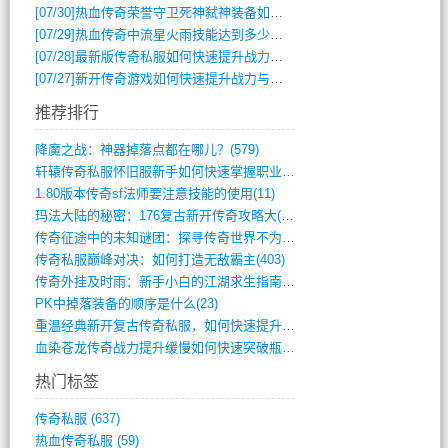
[07/30]
热血传奇荣誉守卫死神弑神装备如何获取与佩戴攻略？
[07/29]
热血传奇中流星火雨技能达到多少级可以开始练装备？
[07/28]
最新版传奇私服如何快速提升战力与获取稀有装备？
[07/27]
新开传奇游戏如何快速提升战力与获取稀有装备？
推荐排行
降魔之战：神器掉落点都在哪儿？(579)
轩辕传奇私服怀旧服新手如何快速掌握职业选(993)
1.80版本传奇sf法师要注意技能的使用(11)
玛法大陆的秘密：176复古新开传奇攻略大(486)
传奇征途中的未知谜团：探寻传奇世界不为人(595)
传奇私服巅峰对决：如何打造无敌霸主(403)
传奇外挂及时雨：新手小白的江湖求生指南(802)
PK中掉落装备的顺序是什么(23)
重温经典新开复古传奇私服，如何快速提升等(392)
血染苍龙传奇战力提升缓慢如何快速突破瓶颈(654)
热门标签
传奇私服
(637)
热血传奇私服
(59)