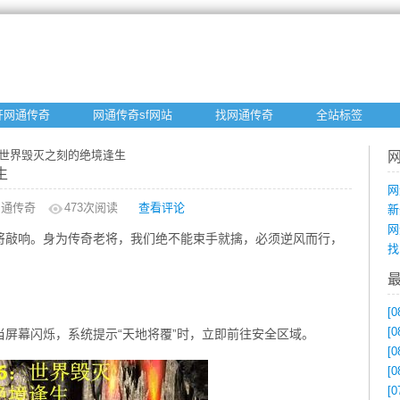
开网通传奇
网通传奇sf网站
找网通传奇
全站标签
6：世界毁灭之刻的绝境逢生
生
网
网通传奇
473
次阅读
查看评论
新
网
将敲响。身为传奇老将，我们绝不能束手就擒，必须逆风而行，
找
[0
[0
屏幕闪烁，系统提示“天地将覆”时，立即前往安全区域。
[0
[0
[0