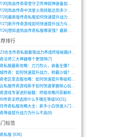
7/30]
热血传奇荣誉守卫死神弑神装备如何获取与佩戴攻略？
7/29]
热血传奇中流星火雨技能达到多少级可以开始练装备？
7/28]
最新版传奇私服如何快速提升战力与获取稀有装备？
7/27]
新开传奇游戏如何快速提升战力与获取稀有装备？
7/26]
想知道热血传奇私服哪家强？最新排行榜攻略全解析
推荐排行
2023合击传奇私服最强战力养成终极秘籍(428)
奇法师三大神器哪个更强悍(7)
传奇私服最新攻略：刀刀烈火，装备全爆？攻(813)
龙城传奇：如何快速提升战力，称霸沙城？(802)
传奇老区变态服攻略：如何快速提升等级和战(379)
风云私服传奇游戏新手如何快速掌握核心玩法(616)
传奇游戏专家进阶秘籍：终极攻略问答解析(848)
.95传奇法师选择什么手镯在等级50(31)
蓝月传奇私服攻略大全：新手小白快速入门指(386)
奇等级提升战力为什么不高(8)
热门标签
奇私服
(636)