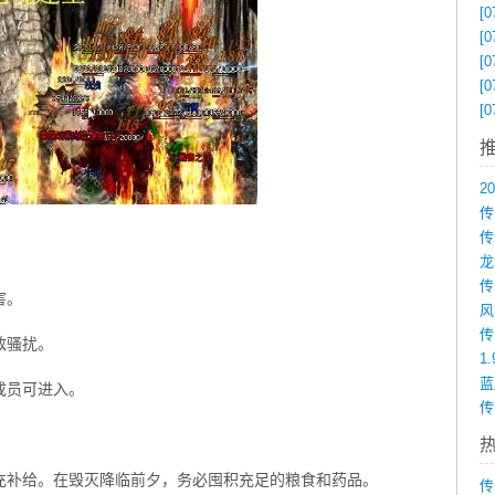
[0
[0
[0
[0
[0
传
害。
敌骚扰。
1
成员可进入。
传
充补给。在毁灭降临前夕，务必囤积充足的粮食和药品。
传