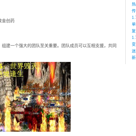
热
传
1
效金创药
单
复
1
变
，组建一个强大的团队至关重要。团队成员可以互相支援，共同
迷
新