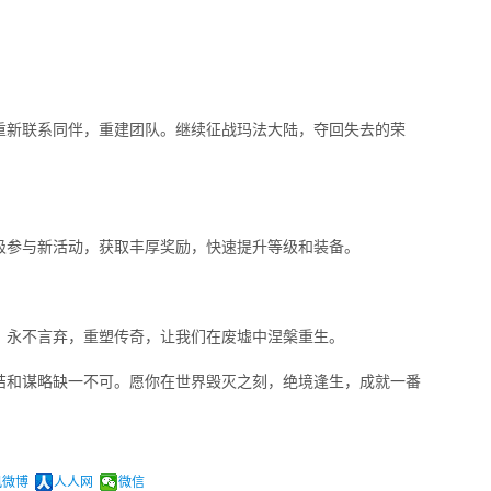
重新联系同伴，重建团队。继续征战玛法大陆，夺回失去的荣
极参与新活动，获取丰厚奖励，快速提升等级和装备。
。永不言弃，重塑传奇，让我们在废墟中涅槃重生。
结和谋略缺一不可。愿你在世界毁灭之刻，绝境逢生，成就一番
讯微博
人人网
微信