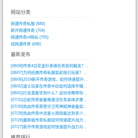
网站分类
网通传奇私服
(680)
新开网通传奇
(704)
网通传奇sf网站
(705)
找网通传奇
(696)
最新发布
[08/08]
传奇4白花金针奇缘任务如何触发？完整攻略解析
[08/07]
为何经典传奇私服如此吸引玩家？深度攻略解析
[08/06]
2019新开传奇游戏，如何快速提升角色等级？
[08/02]
道士玩家在传奇中应如何选择手镯装备？
[08/01]
行会里能学到什么？这份攻略带你全掌握
[07/31]
白蛇传奇装备格激活任务具体步骤是什么？如何完成？
[07/30]
热血传奇荣誉守卫死神弑神装备如何获取与佩戴攻略？
[07/29]
热血传奇中流星火雨技能达到多少级可以开始练装备？
[07/28]
最新版传奇私服如何快速提升战力与获取稀有装备？
[07/27]
新开传奇游戏如何快速提升战力与获取稀有装备？
推荐排行