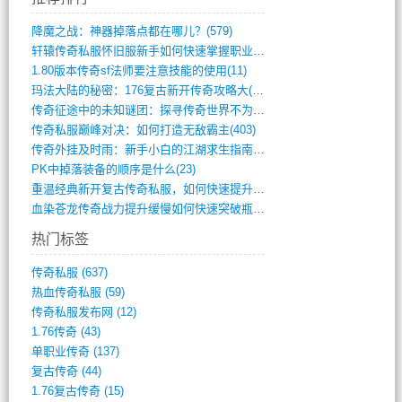
降魔之战：神器掉落点都在哪儿？(579)
轩辕传奇私服怀旧服新手如何快速掌握职业选(993)
1.80版本传奇sf法师要注意技能的使用(11)
玛法大陆的秘密：176复古新开传奇攻略大(486)
传奇征途中的未知谜团：探寻传奇世界不为人(595)
传奇私服巅峰对决：如何打造无敌霸主(403)
传奇外挂及时雨：新手小白的江湖求生指南(802)
PK中掉落装备的顺序是什么(23)
重温经典新开复古传奇私服，如何快速提升等(392)
血染苍龙传奇战力提升缓慢如何快速突破瓶颈(654)
热门标签
传奇私服
(637)
热血传奇私服
(59)
传奇私服发布网
(12)
1.76传奇
(43)
单职业传奇
(137)
复古传奇
(44)
1.76复古传奇
(15)