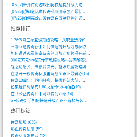
[07/27]
新开传奇游戏如何快速提升战力与获取稀有装备？
[07/26]
想知道热血传奇私服哪家强？最新排行榜攻略全解析
[07/25]
如何高效击败传奇白野猪怪物？通关技巧全解析
推荐排行
1.76传奇三端互通顶级攻略：从职业选择(972)
三端互通传奇新手如何快速提升战力与获取稀(379)
如何通过观看传奇玩家经典战斗视频提升辅助(661)
300元万元宝畅玩传奇私服攻略与疑问解答(828)
轻之幻想乡：纵横异次元，斩妖除魔攻略疑云(404)
在刚开一秒传奇私服里玩哪个职业最省心(15)
传奇18周年：回归经典，探索玛法大陆，寻(798)
如果我们想杀死1.80火龙传说中的红(10)
在《公益传奇》中可以看到介绍(14)
SF传奇新手如何快速升级？职业选择与装备(711)
热门标签
传奇私服
(636)
热血传奇私服
(59)
传奇私服发布网
(12)