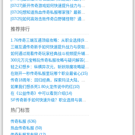
[07/27]
新开传奇游戏如何快速提升战力与获取稀有装备？
[07/26]
想知道热血传奇私服哪家强？最新排行榜攻略全解析
[07/25]
如何高效击败传奇白野猪怪物？通关技巧全解析
推荐排行
1.76传奇三端互通顶级攻略：从职业选择(972)
三端互通传奇新手如何快速提升战力与获取稀(379)
如何通过观看传奇玩家经典战斗视频提升辅助(661)
300元万元宝畅玩传奇私服攻略与疑问解答(828)
轻之幻想乡：纵横异次元，斩妖除魔攻略疑云(404)
在刚开一秒传奇私服里玩哪个职业最省心(15)
传奇18周年：回归经典，探索玛法大陆，寻(798)
如果我们想杀死1.80火龙传说中的红(10)
在《公益传奇》中可以看到介绍(14)
SF传奇新手如何快速升级？职业选择与装备(711)
热门标签
传奇私服
(636)
热血传奇私服
(59)
传奇私服发布网
(12)