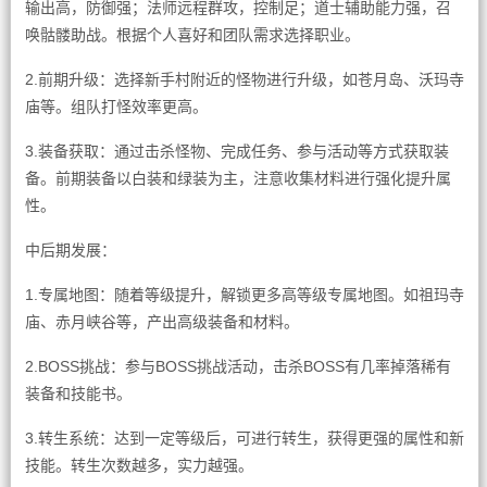
输出高，防御强；法师远程群攻，控制足；道士辅助能力强，召
唤骷髅助战。根据个人喜好和团队需求选择职业。
2.前期升级：选择新手村附近的怪物进行升级，如苍月岛、沃玛寺
庙等。组队打怪效率更高。
3.装备获取：通过击杀怪物、完成任务、参与活动等方式获取装
备。前期装备以白装和绿装为主，注意收集材料进行强化提升属
性。
中后期发展：
1.专属地图：随着等级提升，解锁更多高等级专属地图。如祖玛寺
庙、赤月峡谷等，产出高级装备和材料。
2.BOSS挑战：参与BOSS挑战活动，击杀BOSS有几率掉落稀有
装备和技能书。
3.转生系统：达到一定等级后，可进行转生，获得更强的属性和新
技能。转生次数越多，实力越强。