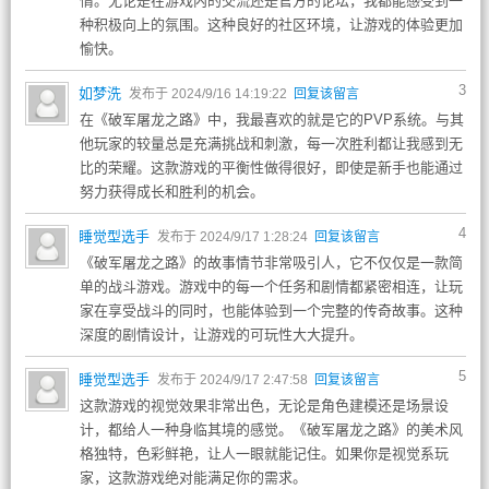
情。无论是在游戏内的交流还是官方的论坛，我都能感受到一
种积极向上的氛围。这种良好的社区环境，让游戏的体验更加
愉快。
3
如梦洗
发布于 2024/9/16 14:19:22
回复该留言
在《破军屠龙之路》中，我最喜欢的就是它的PVP系统。与其
他玩家的较量总是充满挑战和刺激，每一次胜利都让我感到无
比的荣耀。这款游戏的平衡性做得很好，即使是新手也能通过
努力获得成长和胜利的机会。
4
睡觉型选手
发布于 2024/9/17 1:28:24
回复该留言
《破军屠龙之路》的故事情节非常吸引人，它不仅仅是一款简
单的战斗游戏。游戏中的每一个任务和剧情都紧密相连，让玩
家在享受战斗的同时，也能体验到一个完整的传奇故事。这种
深度的剧情设计，让游戏的可玩性大大提升。
5
睡觉型选手
发布于 2024/9/17 2:47:58
回复该留言
这款游戏的视觉效果非常出色，无论是角色建模还是场景设
计，都给人一种身临其境的感觉。《破军屠龙之路》的美术风
格独特，色彩鲜艳，让人一眼就能记住。如果你是视觉系玩
家，这款游戏绝对能满足你的需求。