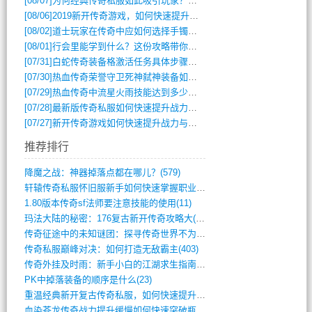
[08/07]
为何经典传奇私服如此吸引玩家？深度攻略解析
[08/06]
2019新开传奇游戏，如何快速提升角色等级？
[08/02]
道士玩家在传奇中应如何选择手镯装备？
[08/01]
行会里能学到什么？这份攻略带你全掌握
[07/31]
白蛇传奇装备格激活任务具体步骤是什么？如何完成？
[07/30]
热血传奇荣誉守卫死神弑神装备如何获取与佩戴攻略？
[07/29]
热血传奇中流星火雨技能达到多少级可以开始练装备？
[07/28]
最新版传奇私服如何快速提升战力与获取稀有装备？
[07/27]
新开传奇游戏如何快速提升战力与获取稀有装备？
推荐排行
降魔之战：神器掉落点都在哪儿？(579)
轩辕传奇私服怀旧服新手如何快速掌握职业选(993)
1.80版本传奇sf法师要注意技能的使用(11)
玛法大陆的秘密：176复古新开传奇攻略大(486)
传奇征途中的未知谜团：探寻传奇世界不为人(595)
传奇私服巅峰对决：如何打造无敌霸主(403)
传奇外挂及时雨：新手小白的江湖求生指南(802)
PK中掉落装备的顺序是什么(23)
重温经典新开复古传奇私服，如何快速提升等(392)
血染苍龙传奇战力提升缓慢如何快速突破瓶颈(654)